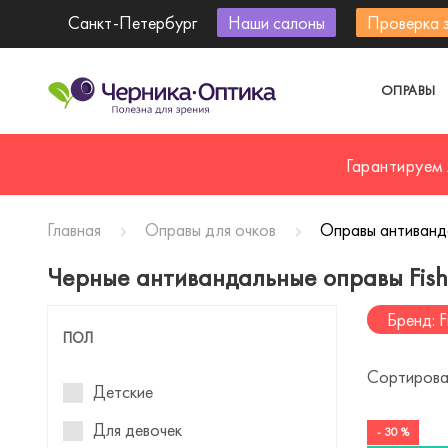
Санкт-Петербург
Наши салоны
Проверка 
ОПРАВЫ
Гарантируем
Главная
Оправы для очков
Оправы антиванда
Черные антивандальные оправы Fishe
Бренд: F
ПОЛ
Сортирова
Детские
Для девочек
- 30 %