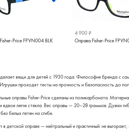
4 900 ₽
Fisher-Price FPVN004 BLK
Оправа Fisher-Price FPVN
ce делает вещи для детей с 1930 года. Философия бренда с са
Игрушки проходят тесты на прочность и безопасность до попа
ьные оправы Fisher-Price сделаны из поликарбоната. Материа
и вдвое легче стекла. Вес оправы — 20–28 граммов. Дужки ги
без белых пятен на сгибе.
т в детской оправе — нейтральный и практичный: не выгорает,