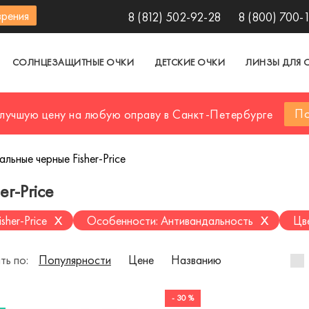
зрения
8 (812) 502-92-28
8 (800) 700-
СОЛНЦЕЗАЩИТНЫЕ ОЧКИ
ДЕТСКИЕ ОЧКИ
ЛИНЗЫ ДЛЯ 
По
 лучшую цену на любую оправу в Санкт-Петербурге
льные черные Fisher-Price
r-Price
x
x
isher-Price
Особенности: Антивандальность
Цв
ть по:
Популярности
Цене
Названию
- 30 %