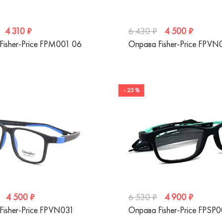
4 310 ₽
4 500 ₽
6 430 ₽
Fisher-Price FPM001 06
Оправа Fisher-Price FPV
- 25 %
4 500 ₽
4 900 ₽
6 530 ₽
Fisher-Price FPVN031
Оправа Fisher-Price FPSP