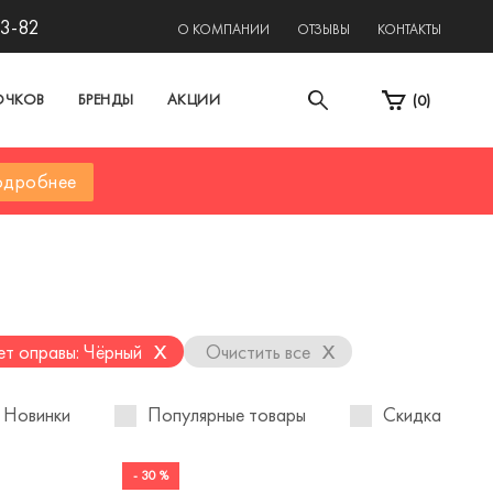
13-82
О КОМПАНИИ
ОТЗЫВЫ
КОНТАКТЫ
ОЧКОВ
БРЕНДЫ
АКЦИИ
(
0
)
дробнее
x
x
ет оправы: Чёрный
Очистить все
Новинки
Популярные товары
Скидка
- 30 %