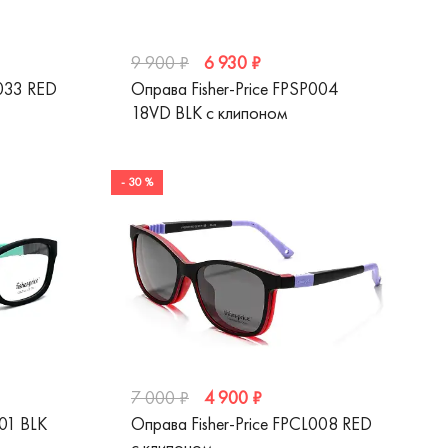
6 930 ₽
9 900 ₽
N033 RED
Оправа Fisher-Price FPSP004
18VD BLK с клипоном
- 30 %
4 900 ₽
7 000 ₽
001 BLK
Оправа Fisher-Price FPCL008 RED
с клипоном