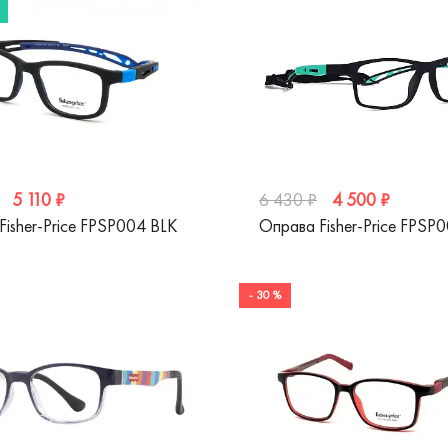
5 110 ₽
4 500 ₽
6 430 ₽
Fisher-Price FPSP004 BLK
Оправа Fisher-Price FPSP
- 30 %