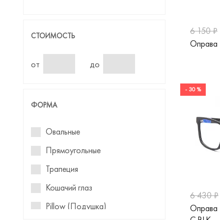
6 150 ₽
СТОИМОСТЬ
Оправа 
от
до
- 30 %
ФОРМА
Овальные
Прямоугольные
Трапеция
Кошачий глаз
6 430 ₽
Pillow (Подушка)
Оправа 
C.BLK