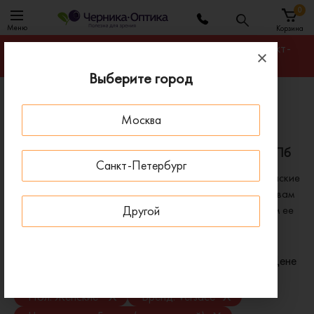
0
Меню
Корзина
Гарантируем лучшую цену на любую оправу в Санкт-
Петербурге
Выберите город
Главная
Оправы для очков
Москва
Оправы женские черепаховые Versace
Женские черепаховые оправы для очков Versace в СПб
Санкт-Петербург
В нашем ассортименте представлены оригинальные женские
черепаховые оправы Versace. Если вы не нашли нужной вам
модели у нас на сайте, свяжитесь с нами, и мы привезем ее
Другой
специально для вас.
Фильтр
Сортировать по:
Цене
x
x
Пол: Женские
Бренд: Versace