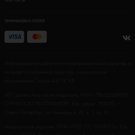
ПРИНИМАЕМ К ОПЛАТЕ
Информация на сайте носит информационный характер и
не является публичной офертой, определяемой
положениями Статьи 437 ГК РФ.
ИП Цыпина Анастасия Марковна, ИНН: 780625689176,
ОГРНИП 317784700068259, Юр. адрес: 195030, г.
Санкт-Петербург, ул. Коммуны д. 42, к. 1, кв. 14
Медицинская лицензия: Л041-01137-77/00340956. Юр.