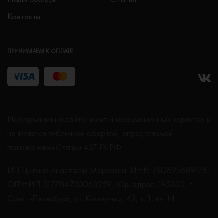
Контакты
ПРИНИМАЕМ К ОПЛАТЕ
Информация на сайте носит информационный характер и
не является публичной офертой, определяемой
положениями Статьи 437 ГК РФ.
ИП Цыпина Анастасия Марковна, ИНН: 780625689176,
ОГРНИП 317784700068259, Юр. адрес: 195030, г.
Санкт-Петербург, ул. Коммуны д. 42, к. 1, кв. 14