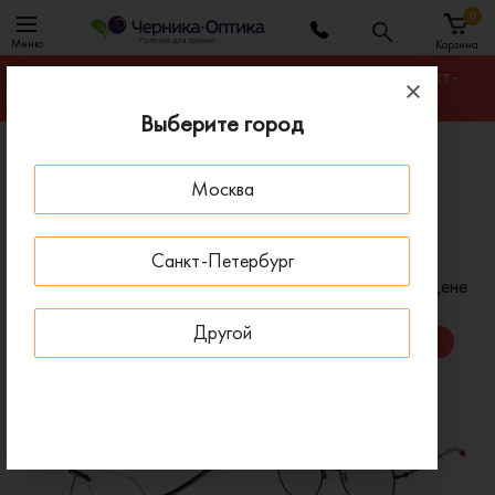
0
Меню
Корзина
Гарантируем лучшую цену на любую оправу в Санкт-
Петербурге
Выберите город
Главная
Оправы для очков
Москва
Оправы мужские геометрической формы
Мужские оправы для очков геометрической формы
Санкт-Петербург
Фильтр
Сортировать по:
Цене
Другой
x
x
Пол: Мужские
Форма: Геометрическая
x
Очистить все
- 50 %
- 30 %