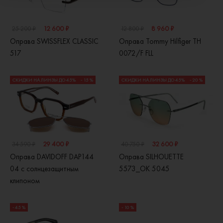
12 600 ₽
8 960 ₽
25 200 ₽
12 800 ₽
Оправа SWISSFLEX CLASSIC
Оправа Tommy Hilfiger TH
517
0072/F FLL
СКИДКИ НА ЛИНЗЫ ДО 45%
- 15 %
СКИДКИ НА ЛИНЗЫ ДО 45%
- 20 %
29 400 ₽
32 600 ₽
34 590 ₽
40 750 ₽
Оправа DAVIDOFF DAP144
Оправа SILHOUETTE
04 с солнцезащитным
5573_OK 5045
клипоном
- 45 %
- 10 %