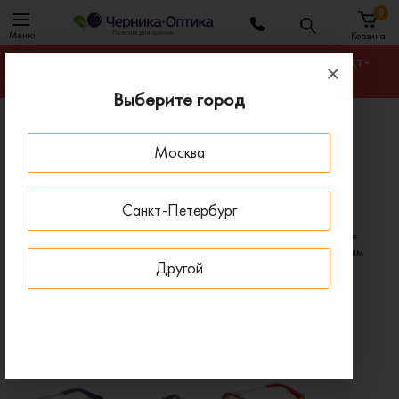
0
Меню
Корзина
Гарантируем лучшую цену на любую оправу в Санкт-
Петербурге
Выберите город
Главная
Бренды
Очки Christian Lacroix
Москва
Очки Christian Lacroix
Санкт-Петербург
Модели Christian Lacroix отличаются стильным и оригинальным
внешним видом, при их производстве используются современные
технологии и качественные материалы. Внимание уделяется самым
Другой
мельчайшим деталям.
Оригинальные очки Christian Lacroix
SALE - 50%