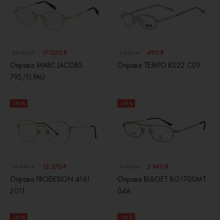
17 020 ₽
490 ₽
24 320 ₽
1 230 ₽
Оправа MARC JACOBS
Оправа TEMPO K022 C09
795/FJ PAU
- 50 %
- 40 %
12 270 ₽
5 940 ₽
24 540 ₽
9 900 ₽
Оправа PRODESIGN 4161
Оправа BULGET BG1700MT
2011
04A
- 50 %
- 50 %