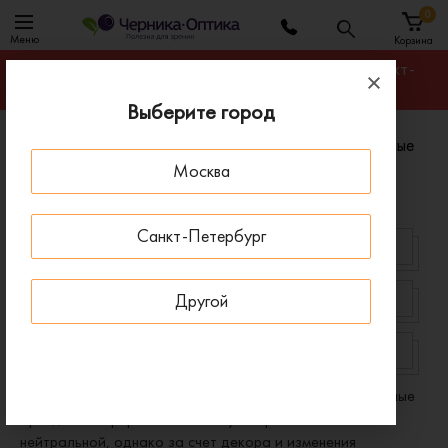
0
Меню
Корзина
Гарантируем лучшую цену на любую оправу в Санкт-
Петербурге
Выберите город
Главная
Оправы для очков
Оправы овальные
Москва
Овальные оправы для очков
Санкт-Петербург
BOSS
GUCCI
Другой
GUESS
VOGUE
JAGUAR
PRADA
Овальные оправы для зрения выпускают многие известные
бренды. Эта форма считается универсальной и
нейтральной, однако за счет декора и изменения