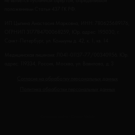
не является публичной офертой, определяемой
положениями Статьи 437 ГК РФ.
ИП Цыпина Анастасия Марковна, ИНН: 780625689176,
ОГРНИП 317784700068259, Юр. адрес: 195030, г.
Санкт-Петербург, ул. Коммуны д. 42, к. 1, кв. 14
Медицинская лицензия: Л041-01137-77/00340956. Юр.
адрес: 119334, Россия, Москва, ул. Вавилова, д. 3
Согласие на обработку персональных данных
Политика обработки персональных данных
Создание сайта - Студия Netlab