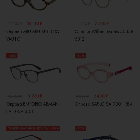
26 110 ₽
7 340 ₽
37 300 ₽
12 240 ₽
Оправа MIU MIU MU 01XV
Оправа William Morris 50338
VAU1O1
6812
- 30 %
- 50 %
11 730 ₽
2 400 ₽
16 760 ₽
4 800 ₽
Оправа EMPORIO ARMANI
Оправа SAFILO SA 0001 R84
EA 1059 3001
СКИДКИ НА ЛИНЗЫ ДО 45%
- 20 %
- 50 %