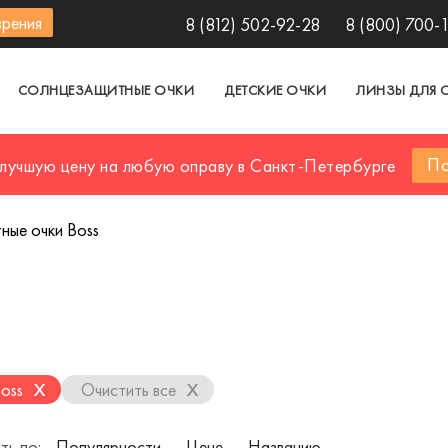
зрения
8 (812) 502-92-28
8 (800) 700-
СОЛНЦЕЗАЩИТНЫЕ ОЧКИ
ДЕТСКИЕ ОЧКИ
ЛИНЗЫ ДЛЯ 
По
 лучшую цену на любую оправу в Санкт-Петербурге
ные очки Boss
x
x
Boss
Очистить все
ть по:
Популярности
Цене
Названию