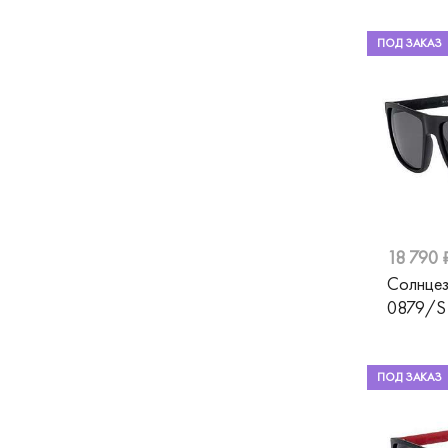
Karl Lagerfeld
Roberto Cavalli
ПОД ЗАКАЗ
Trussardi
Roy Robson
Silhouette
St.Louise
Swarovski
18 790 
Tiffany
Солнце
0879/S
Tom Ford
Ventoe
ПОД ЗАКАЗ
Versace
Vogue