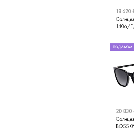
MO
18 620 
Солнцез
Moschino
1406/F
NICE
Oakley
ПОД ЗАКАЗ
Pepe Jeans
Pierre Cardin
Polaroid
Prada
Ray-Ban
20 830 
Revlon
Солнце
Exenza
BOSS 0