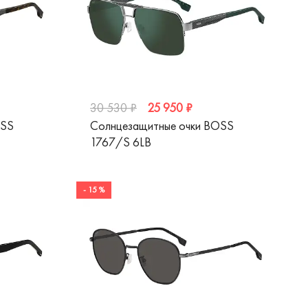
25 950 ₽
30 530 ₽
OSS
Солнцезащитные очки BOSS
1767/S 6LB
- 15 %