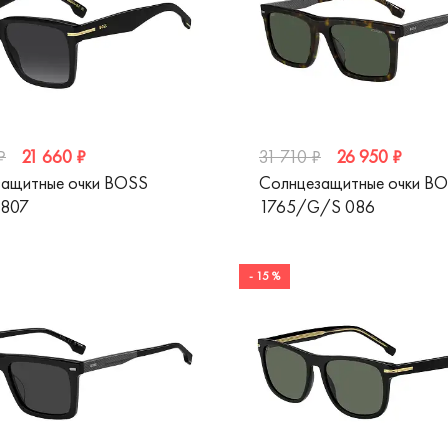
21 660 ₽
26 950 ₽
₽
31 710 ₽
ащитные очки BOSS
Солнцезащитные очки B
 807
1765/G/S 086
- 15 %