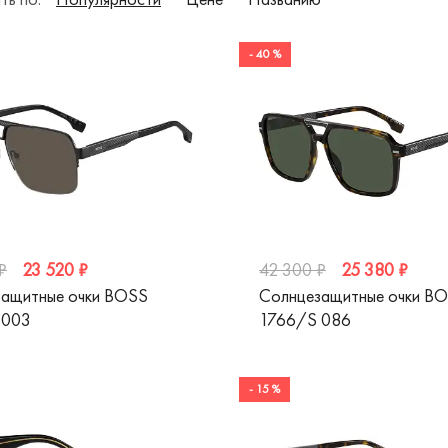
- 40 %
23 520 ₽
25 380 ₽
₽
42 300 ₽
ащитные очки BOSS
Солнцезащитные очки B
 003
1766/S 086
- 15 %