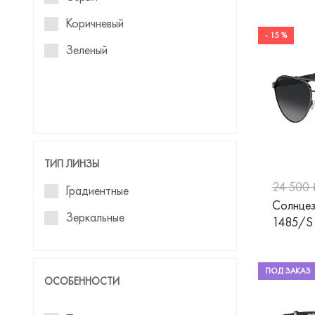
Donna
Коричневый
- 15 %
Einstoffen
Зеленый
Emporio Armani
Estilo
Fisher-Price
Flamingo
ТИП ЛИНЗЫ
Furla
24 500 
Градиентные
Gresso
Солнцез
Зеркальные
1485/S
Gucci
Guess
ПОД ЗАКАЗ
Guess by Marciano
ОСОБЕННОСТИ
Hickmann