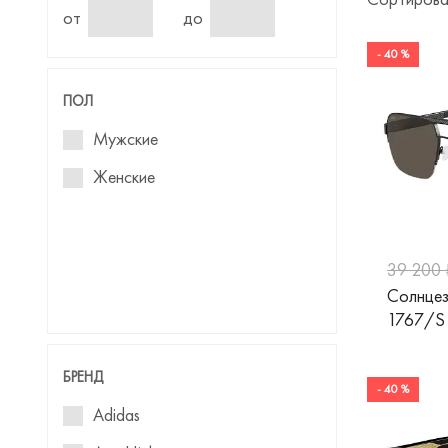
от
до
- 40 %
ПОЛ
Мужские
Женские
39 200 
Солнцез
1767/S
БРЕНД
- 40 %
Adidas