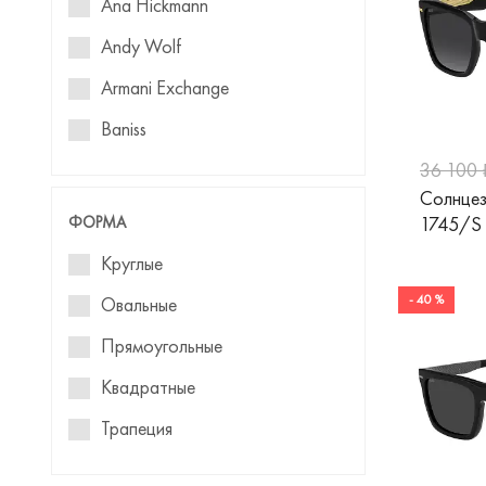
Ana Hickmann
Andy Wolf
Armani Exchange
Baniss
Benetton
36 100 
Солнцез
Blackfin
ФОРМА
1745/S
Baldinini
Круглые
Blumarine
- 40 %
Овальные
Boss
Прямоугольные
Bruno Botti
Квадратные
BVLGARI
Трапеция
Calvin Klein
Авиаторы