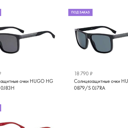
ПОД ЗАКАЗ
₽
18 790 ₽
защитные очки HUGO HG
Солнцезащитные очки 
 0J83H
0879/S 0J7RA