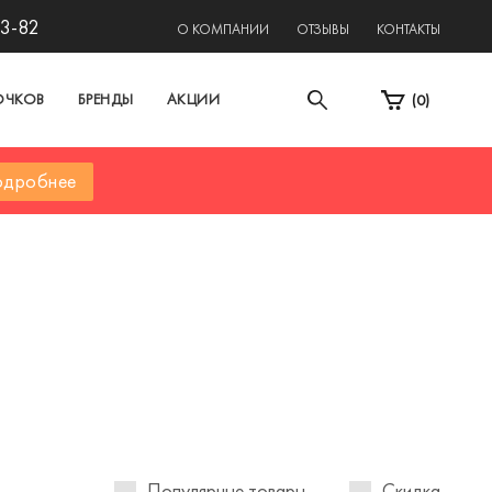
13-82
О КОМПАНИИ
ОТЗЫВЫ
КОНТАКТЫ
ОЧКОВ
БРЕНДЫ
АКЦИИ
(
0
)
дробнее
Популярные товары
Скидка