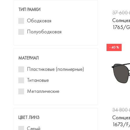
Carolina Herrera
Капли
ТИП РАМКИ
37 600 
Carrera
Панто
Солнцез
Ободковая
Cazal
1765/G
Полуободковая
Chloe
Chopard
- 40 %
МАТЕРИАЛ
David Beckham
Пластиковые (полимерные)
Davidoff
Титановые
Demetz
Металлические
DESPADA
Diesel
34 800 
Dior
Солнцез
ЦВЕТ ЛИНЗ
1673/F
Dolce&Gabbana
Серый