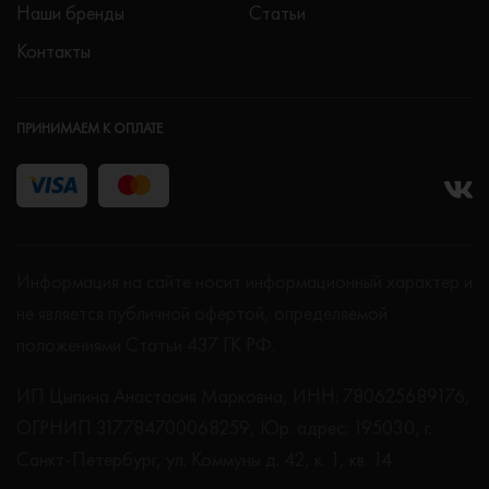
Наши бренды
Статьи
Контакты
ПРИНИМАЕМ К ОПЛАТЕ
Информация на сайте носит информационный характер и
не является публичной офертой, определяемой
положениями Статьи 437 ГК РФ.
ИП Цыпина Анастасия Марковна, ИНН: 780625689176,
ОГРНИП 317784700068259, Юр. адрес: 195030, г.
Санкт-Петербург, ул. Коммуны д. 42, к. 1, кв. 14