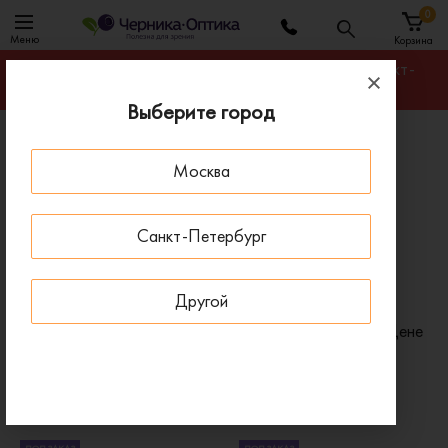
0
Меню
Корзина
Гарантируем лучшую цену на любую оправу в Санкт-
Петербурге
Выберите город
Главная
Оправы для очков
Москва
Оправы прямоугольные Dior
Прямоугольные оправы для очков Dior
Санкт-Петербург
МУЖСКИЕ
Другой
Фильтр
Сортировать по:
Цене
x
x
Бренд: Dior
Форма: Прямоугольные
x
Очистить все