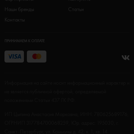
Наши бренды
Статьи
Контакты
ПРИНИМАЕМ К ОПЛАТЕ
Информация на сайте носит информационный характер и
не является публичной офертой, определяемой
положениями Статьи 437 ГК РФ.
ИП Цыпина Анастасия Марковна, ИНН: 780625689176,
ОГРНИП 317784700068259, Юр. адрес: 195030, г.
Санкт-Петербург, ул. Коммуны д. 42, к. 1, кв. 14