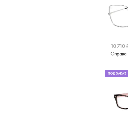
Merel
Mexx
Miu Miu
MontBlanc
10 710 
Moschino
Оправа 
Nifties
Nike
ПОД ЗАКАЗ
Oakley
Pepe Jeans
Pierre Cardin
Polaroid
Porsche Design