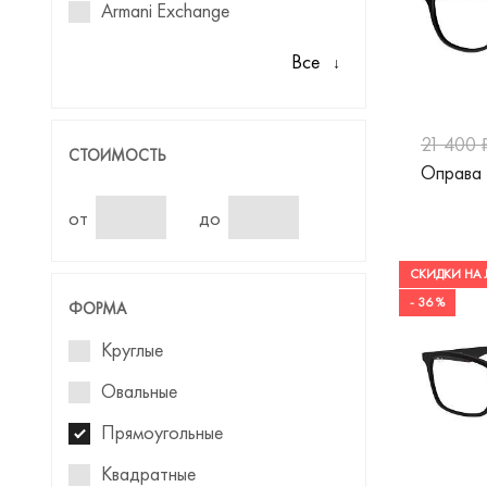
Armani Exchange
Avanglion
Все
Balenciaga
Baniss
21 400 
СТОИМОСТЬ
Оправа 
Barbie
Ben.X
от
до
Benetton
СКИДКИ НА 
Blackfin
- 36 %
ФОРМА
Blancia
Круглые
Blumarine
Овальные
Baldinini
Прямоугольные
BMW
Квадратные