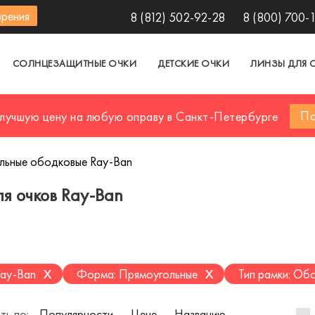
зрения
8 (812) 502-92-28
8 (800) 700-
СОЛНЦЕЗАЩИТНЫЕ ОЧКИ
ДЕТСКИЕ ОЧКИ
ЛИНЗЫ ДЛЯ 
По
 лучшую цену на любую оправу в Санкт-Петербурге
льные ободковые Ray-Ban
я очков Ray-Ban
x
x
Ray-Ban
Форма: Прямоугольные
Тип рамки: Об
ть по:
Популярности
Цене
Названию