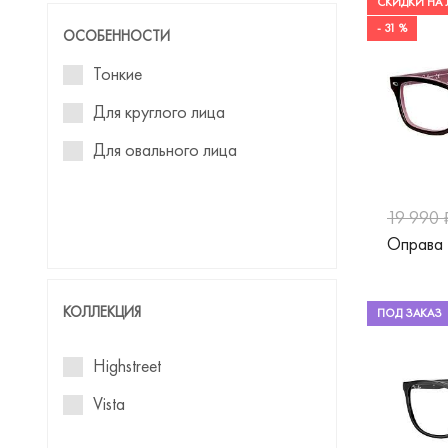
СКИДКИ НА 
David Beckham
- 31 %
ОСОБЕННОСТИ
Davidoff
Тонкие
Diesel
Для круглого лица
Dior
Для овального лица
Dolce&Gabbana
Donna
19 990 
Оправа 
Dupont
Einstoffen
КОЛЛЕКЦИЯ
ПОД ЗАКАЗ
Emily Wu
Highstreet
Emporio Armani
Vista
Ermenegildo Zegna
EYENEYE