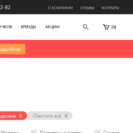
13-82
О КОМПАНИИ
ОТЗЫВЫ
КОНТАКТЫ
ОЧКОВ
БРЕНДЫ
АКЦИИ
(
0
)
дробнее
x
x
одковая
Очистить все
Новинки
Популярные товары
Скидка