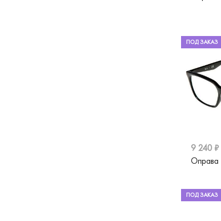
Hot Wheels
Hugo
Humphreys
ПОД ЗАКАЗ
Jaguar
Jimmy Choo
Just Cavalli
Lacoste
Liu Jo
9 240 ₽
Marc Jacobs
Оправа 
Matsuda
Max Mara
ПОД ЗАКАЗ
Max&Co