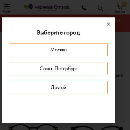
0
Меню
Корзина
Гарантируем лучшую цену на любую оправу в Санкт-
Петербурге
Выберите город
Главная
Оправы для очков
Москва
Оправы женские пластиковые Dior
Женские пластиковые оправы для очков Dior
Санкт-Петербург
Фильтр
Сортировать по:
Цене
Другой
x
x
Пол: Женские
Бренд: Dior
x
Материал: Пластиковые (полимерные)
x
Очистить все
ПОД ЗАКАЗ
ПОД ЗАКАЗ