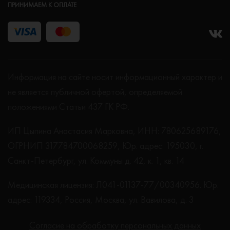
ПРИНИМАЕМ К ОПЛАТЕ
Информация на сайте носит информационный характер и
не является публичной офертой, определяемой
положениями Статьи 437 ГК РФ.
ИП Цыпина Анастасия Марковна, ИНН: 780625689176,
ОГРНИП 317784700068259, Юр. адрес: 195030, г.
Санкт-Петербург, ул. Коммуны д. 42, к. 1, кв. 14
Медицинская лицензия: Л041-01137-77/00340956. Юр.
адрес: 119334, Россия, Москва, ул. Вавилова, д. 3
Согласие на обработку персональных данных