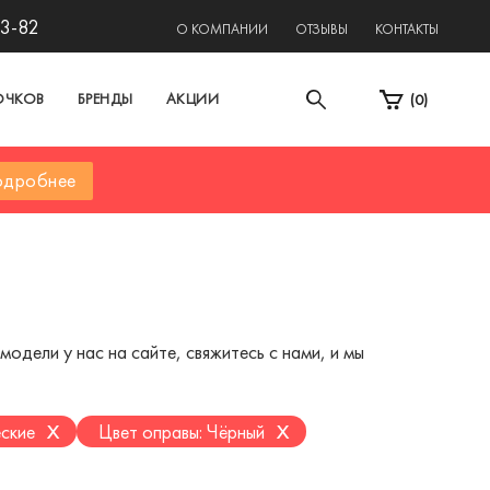
13-82
О КОМПАНИИ
ОТЗЫВЫ
КОНТАКТЫ
ОЧКОВ
БРЕНДЫ
АКЦИИ
(
0
)
дробнее
одели у нас на сайте, свяжитесь с нами, и мы
x
x
ские
Цвет оправы: Чёрный