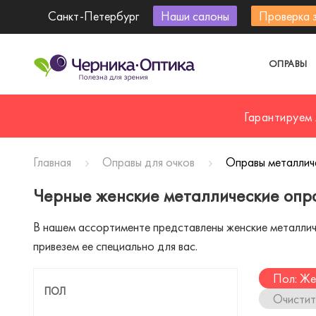
Санкт-Петербург
Наши салоны
Проверка 
ОПРАВЫ
Гарантируем
Главная
Оправы для очков
Оправы металлич
Черные женские металлические опр
В нашем ассортименте представлены женские металличе
привезем ее специально для вас.
Пол: Же
ПОЛ
Очистит