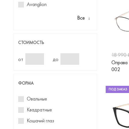
Avanglion
Baniss
Все
Ben.X
Benetton
СТОИМОСТЬ
Blackfin
18 990 
Blancia
от
до
Оправа
002
Blumarine
Baldinini
ФОРМА
ПОД ЗАКАЗ
BMW
Овальные
Boss
Квадратные
Bulget
Кошачий глаз
BVLGARI