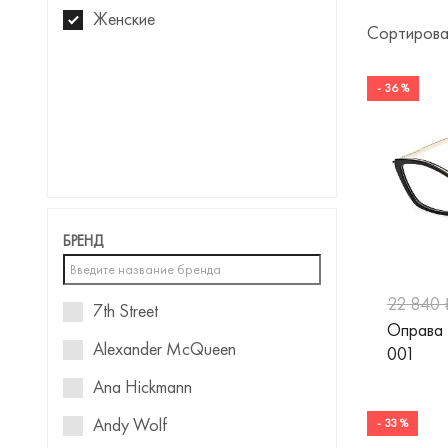
Женские
Сортирова
- 36 %
БРЕНД
22 840 
7th Street
Оправа
Alexander McQueen
001
Ana Hickmann
Andy Wolf
- 33 %