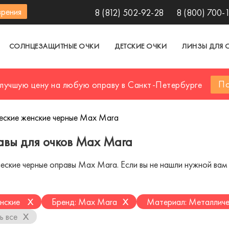
зрения
8 (812) 502-92-28
8 (800) 700-
СОЛНЦЕЗАЩИТНЫЕ ОЧКИ
ДЕТСКИЕ ОЧКИ
ЛИНЗЫ ДЛЯ 
По
 лучшую цену на любую оправу в Санкт-Петербурге
еские женские черные Max Mara
авы для очков Max Mara
ские черные оправы Max Mara. Если вы не нашли нужной вам м
x
x
нские
Бренд: Max Mara
Материал: Металличе
x
ь все