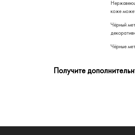
Nifties
Нержавеюща
коже может
Nike
Чёрный мет
Pepe Jeans
декоративн
Pierre Cardin
Чёрные мет
Polaroid
Prada
Получите дополнительну
Prodesign
Ray-Ban
Revlon
Trussardi
Orgreen
Roberto Cavalli