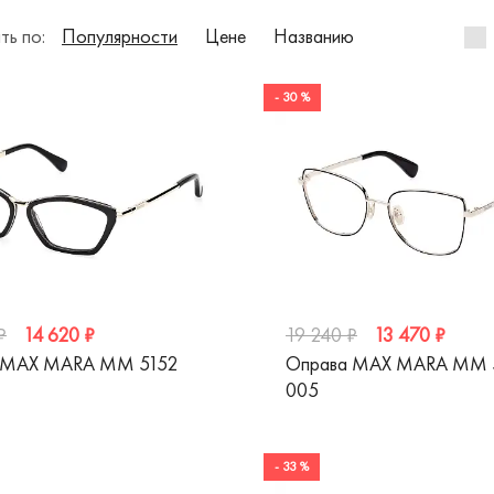
ть по:
Популярности
Цене
Названию
- 30 %
14 620 ₽
13 470 ₽
₽
19 240 ₽
 MAX MARA MM 5152
Оправа MAX MARA MM 
005
- 33 %