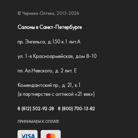
Ic Berlin
© Черника-Оптика, 2015-2026
Karl Lagerfeld
Салоны в Санкт-Петербурге
Hermossa
Roy Robson
пр. Энгельса, д.150 к.1 лит.А
Safilo
ул. 1-я Красноармейская, дом 8-10
Silhouette
пл. Ал.Невского, д. 2 лит. Е
St.Louise
Комендантский пр., д. 21, к.1
Stepper
(в партнерстве с оптикой «21 век»)
Swarovski
8 (812) 502-92-28
8 (800) 700-13-82
Ted Baker
Tempo
ПРИНИМАЕМ К ОПЛАТЕ
Tiffany