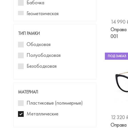
Бабочка
Calvin Klein
Геометрическая
Carolina Herrera
14 990 
Carrera
Оправа
ТИП РАМКИ
001
Cazal
Ободковая
Chopard
Полуободковая
ПОД ЗАКАЗ
Christian Lacroix
Безободковая
Costantini eXta
Davidoff
МАТЕРИАЛ
Diesel
Пластиковые (полимерные)
Dior
Металлические
Dolce&Gabbana
12 320 
Оправа
Donna