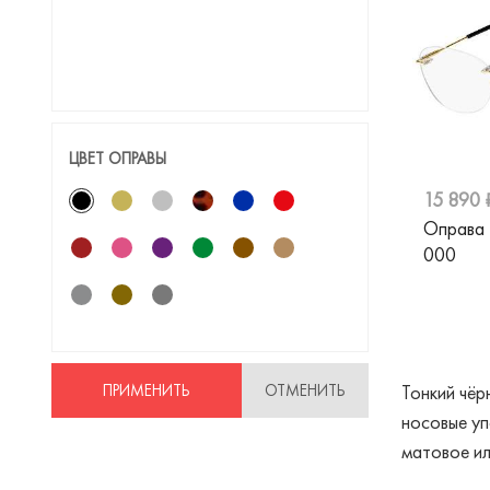
Jaguar
Jimmy Choo
Just Cavalli
Liu Jo
ЦВЕТ ОПРАВЫ
Marc Jacobs
15 890 
Matsuda
Оправа
Max Mara
000
Max&Co
Merel
Mexx
ПРИМЕНИТЬ
ОТМЕНИТЬ
Тонкий чёр
Miu Miu
носовые уп
матовое ил
Moschino