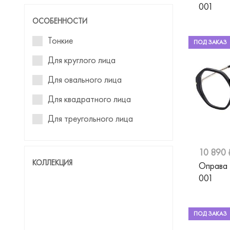
001
Einstoffen
ОСОБЕННОСТИ
Emilio Pucci
Тонкие
ПОД ЗАКАЗ
Emily Wu
Для круглого лица
Emporio Armani
Для овального лица
Furla
Для квадратного лица
Gucci
Для треугольного лица
Guess
Guess by Marciano
10 890 
КОЛЛЕКЦИЯ
Оправа
Hickmann
001
Hugo
Humphreys
ПОД ЗАКАЗ