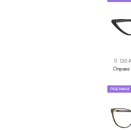
Pepe Jeans
Pierre Cardin
Polaroid
Prada
Prodesign
Ray-Ban
11 130 
Оправа
Revlon
Trussardi
ПОД ЗАКАЗ
Orgreen
Roberto Cavalli
Karl Lagerfeld
Hermossa