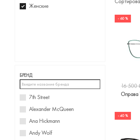
Сортирова
Женские
- 60 %
БРЕНД
16 500 
Оправа
7th Street
Alexander McQueen
- 40 %
Ana Hickmann
Andy Wolf