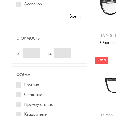
Avanglion
Balenciaga
Все
Baniss
Benetton
16 200 
СТОИМОСТЬ
Оправа
Blackfin
Blancia
от
до
- 30 %
Blumarine
Baldinini
ФОРМА
Boss
Круглые
Boss Orange
Овальные
Bulget
Прямоугольные
BVLGARI
Квадратные