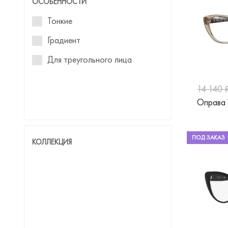
ОСОБЕННОСТИ
Emily Wu
Тонкие
Emporio Armani
Градиент
Furla
Для треугольного лица
Gresso
14 140 
Gucci
Оправа
Guess
Guess by Marciano
ПОД ЗАКАЗ
КОЛЛЕКЦИЯ
Hackett
Hickmann
Hugo
Humphreys