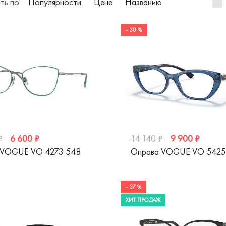
ть по:
Популярности
Цене
Названию
- 30 %
6 600 ₽
9 900 ₽
₽
14 140 ₽
 VOGUE VO 4273 548
Оправа VOGUE VO 5425
- 37 %
ХИТ ПРОДАЖ