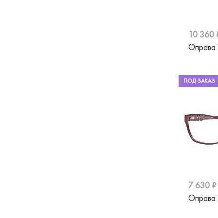
Safilo
Silhouette
10 360 
St.Louise
Оправа
Stepper
Swarovski
ПОД ЗАКАЗ
Ted Baker
Tempo
Tiffany
Tom Ford
Tommy Hilfiger
7 630 ₽
TOUS
Оправа
Ventoe