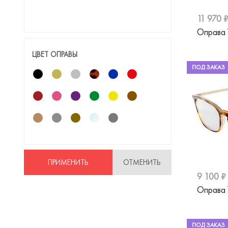
Jimmy Choo
11 970 
Just Cavalli
Оправа
Liu Jo
ЦВЕТ ОПРАВЫ
Marc Jacobs
ПОД ЗАКАЗ
Matsuda
Max Mara
Max&Co
Merel
Mexx
ПРИМЕНИТЬ
ОТМЕНИТЬ
Miu Miu
9 100 ₽
Оправа
Moschino
Nifties
ПОД ЗАКАЗ