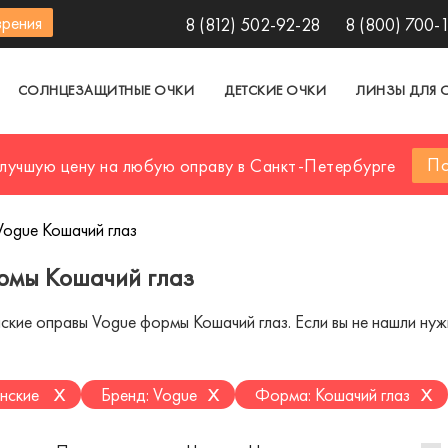
зрения
8 (812) 502-92-28
8 (800) 700-
СОЛНЦЕЗАЩИТНЫЕ ОЧКИ
ДЕТСКИЕ ОЧКИ
ЛИНЗЫ ДЛЯ 
По
 лучшую цену на любую оправу в Санкт-Петербурге
Vogue Кошачий глаз
рмы Кошачий глаз
ие оправы Vogue формы Кошачий глаз. Если вы не нашли нужно
x
x
x
нские
Бренд: Vogue
Форма: Кошачий глаз