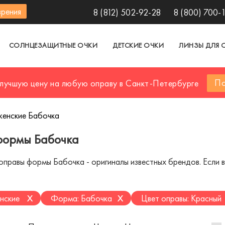
зрения
8 (812) 502-92-28
8 (800) 700-
СОЛНЦЕЗАЩИТНЫЕ ОЧКИ
ДЕТСКИЕ ОЧКИ
ЛИНЗЫ ДЛЯ 
По
 лучшую цену на любую оправу в Санкт-Петербурге
женские Бабочка
формы Бабочка
правы формы Бабочка - оригиналы известных брендов. Если вы
x
x
нские
Форма: Бабочка
Цвет оправы: Красный