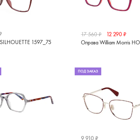
₽
12 290 ₽
17 560 ₽
 SILHOUETTE 1597_75
Оправа William Morris H
ПОД ЗАКАЗ
9 910 ₽