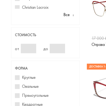
Christian Lacroix
Все
Dolce&Gabbana
Emily Wu
Guess
СТОИМОСТЬ
17 000 
Max Mara
Оправа 
от
до
Max&Co
Merel
ДОСТАВКА 1-
ФОРМА
Moschino
Круглые
Nifties
Овальные
Pepe Jeans
Прямоугольные
Pierre Cardin
Квадратные