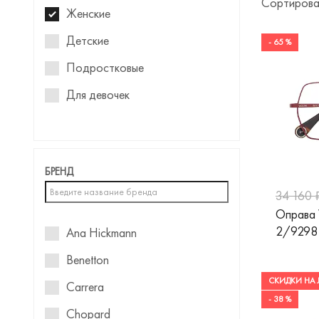
Сортирова
Женские
Детские
- 65 %
Подростковые
Для девочек
БРЕНД
34 160 
Оправа
2/9298
Ana Hickmann
Benetton
СКИДКИ НА 
Carrera
- 38 %
Chopard