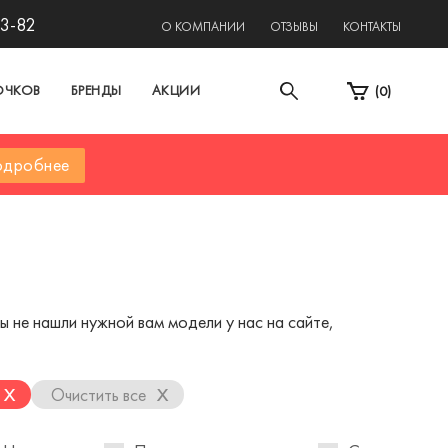
13-82
О КОМПАНИИ
ОТЗЫВЫ
КОНТАКТЫ
ОЧКОВ
БРЕНДЫ
АКЦИИ
(
0
)
дробнее
 не нашли нужной вам модели у нас на сайте,
x
x
Очистить все