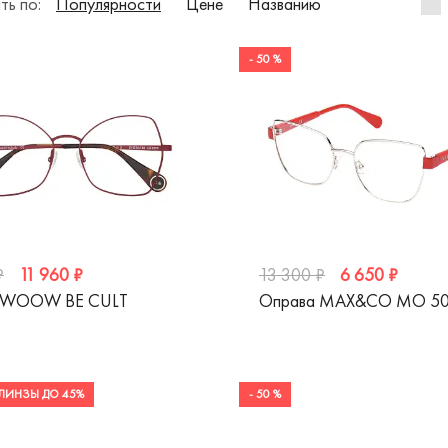
ть по:
Популярности
Цене
Названию
- 50 %
11 960 ₽
6 650 ₽
₽
13 300 ₽
 WOOW BE CULT
Оправа MAX&CO MO 50
ЛИНЗЫ ДО 45%
- 50 %