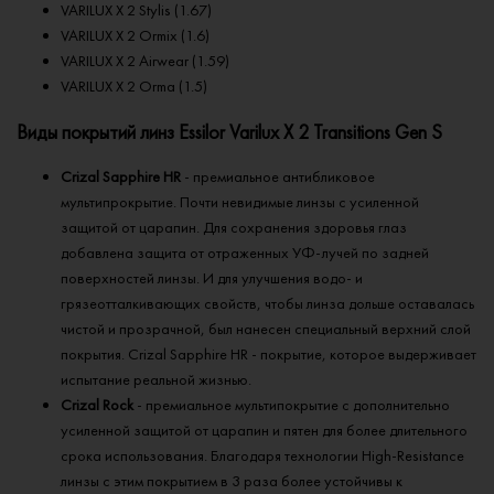
VARILUX X 2 Stylis (1.67)
VARILUX X 2 Ormix (1.6)
VARILUX X 2 Airwear (1.59)
VARILUX X 2 Orma (1.5)
Виды покрытий линз Essilor Varilux X 2 Transitions Gen S
Crizal Sapphire HR
- премиальное антибликовое
мультипрокрытие. Почти невидимые линзы с усиленной
защитой от царапин. Для сохранения здоровья глаз
добавлена защита от отраженных УФ-лучей по задней
поверхностей линзы. И для улучшения водо- и
грязеотталкивающих свойств, чтобы линза дольше оставалась
чистой и прозрачной, был нанесен специальный верхний слой
покрытия. Crizal Sapphire HR - покрытие, которое выдерживает
испытание реальной жизнью.
Crizal Rock
- премиальное мультипокрытие с дополнительно
усиленной защитой от царапин и пятен для более длительного
срока использования. Благодаря технологии High-Resistance
линзы с этим покрытием в 3 раза более устойчивы к