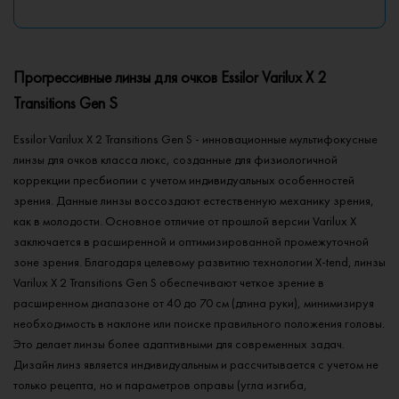
Прогрессивные линзы для очков Essilor Varilux X 2
Transitions Gen S
Essilor Varilux X 2 Transitions Gen S - инновационные мультифокусные
линзы для очков класса люкс, созданные для физиологичной
коррекции пресбиопии с учетом индивидуальных особенностей
зрения. Данные линзы воссоздают естественную механику зрения,
как в молодости. Основное отличие от прошлой версии Varilux X
заключается в расширенной и оптимизированной промежуточной
зоне зрения. Благодаря целевому развитию технологии X-tend, линзы
Varilux X 2 Transitions Gen S обеспечивают четкое зрение в
расширенном диапазоне от 40 до 70 см (длина руки), минимизируя
необходимость в наклоне или поиске правильного положения головы.
Это делает линзы более адаптивными для современных задач.
Дизайн линз является индивидуальным и рассчитывается с учетом не
только рецепта, но и параметров оправы (угла изгиба,