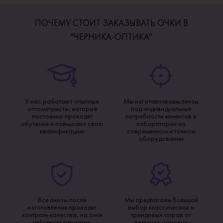
ПОЧЕМУ СТОИТ ЗАКАЗЫВАТЬ ОЧКИ В
"ЧЕРНИКА-ОПТИКА"
У нас работают опытные
Мы изготавливаем линзы
оптометристы, которые
под индивидуальные
постоянно проходят
потребности клиентов в
обучения и повышают свою
лаборатории на
квалификацию
современном и точном
оборудовании
Все линзы после
Мы предлагаем большой
изготовления проходят
выбор классических и
контроль качества, на очки
трендовых оправ от
действует гарантия.
ведущих мировых