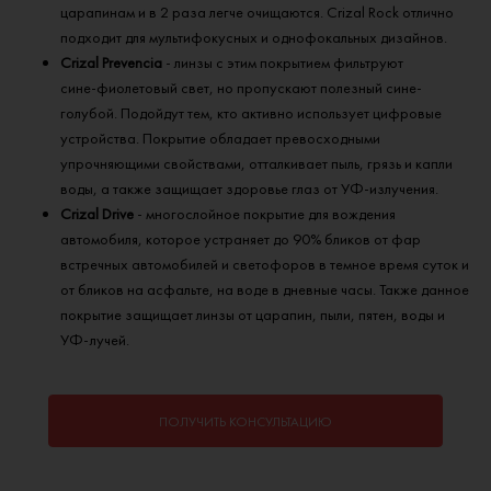
царапинам и в 2 раза легче очищаются. Crizal Rock отлично
подходит для мультифокусных и однофокальных дизайнов.
Crizal Prevenсia
- линзы с этим покрытием фильтруют
сине‑фиолетовый свет, но пропускают полезный сине-
голубой. Подойдут тем, кто активно использует цифровые
устройства.​ Покрытие обладает превосходными
упрочняющими свойствами, отталкивает пыль, грязь и капли
воды, а также защищает здоровье глаз от УФ-излучения.
Crizal Drive
- многослойное покрытие для вождения
автомобиля, которое устраняет до 90% бликов от фар
встречных автомобилей и светофоров в темное время суток и
от бликов на асфальте, на воде в дневные часы. Также данное
покрытие защищает линзы от царапин, пыли, пятен, воды и
УФ-лучей.
ПОЛУЧИТЬ КОНСУЛЬТАЦИЮ