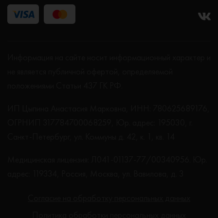
Информация на сайте носит информационный характер и
не является публичной офертой, определяемой
положениями Статьи 437 ГК РФ.
ИП Цыпина Анастасия Марковна, ИНН: 780625689176,
ОГРНИП 317784700068259, Юр. адрес: 195030, г.
Санкт-Петербург, ул. Коммуны д. 42, к. 1, кв. 14
Медицинская лицензия: Л041-01137-77/00340956. Юр.
адрес: 119334, Россия, Москва, ул. Вавилова, д. 3
Согласие на обработку персональных данных
Политика обработки персональных данных