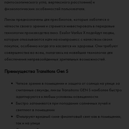
пантоскопического угла, вертексного расстояния) и
физиологических особенностей пользователя.
Линзы предназначены для пресбиопов, которые заботятся о
чёткости своего зрения и стремятся инвестировать в передовые
технологии производства линз. Essilor Varilux X подойдут людям,
которые отказываются идти на компромисс с качеством своих
покупок, особенно когда это касается их здоровья. Они требуют
совершенства во всем, полагаясь на новейшие технологии для
обеспечения непревзойденных зрительных возможностей.
Преимущества Transitions Gen S
Четкое зрение в помещении и защита от солнца на улице за
считанные секунды, линзы Transitions GEN S наиболее быстро
адаптируются к любым условиям освещенности
Быстро затемняются при попадании солнечных лучей и
светлеют в помещении
Фильтруют вредный сине-фиолетовый свет как в помещении,
так и на улице