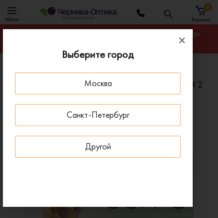
0
Меню
Корзина
Гарантируем лучшую цену на линзы для очков среди
салонов оптики Санкт-Петербурга
Выберите город
Главная
Линзы для очков
Москва
Прогрессивные фотохромные линзы Essilor Varilux X 2
Transitions Gen S
Санкт-Петербург
Прогрессивные фотохромные линзы Essilor Varilux X 2
Transitions Gen S
Другой