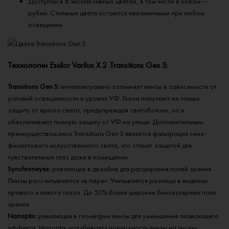
Доступны в 8 эксклюзивных цветах, в том числе в новом —
рубин. Стильные цвета остаются неизменными при любом
освещении
Технологии Essilor Varilux X 2 Transitions Gen S:
Transitions Gen S:
интеллектуально затемняет линзы в зависимости от
условий освещенности и уровня УФ. Глаза получают не только
защиту от яркого света, предупреждая светобоязнь, но и
обеспечивают полную защиту от УФ на улице. Дополнительным
преимуществом линз Transitions Gen S является фильтрация сине-
фиолетового искусственного света, что станет защитой для
чувствительных глаз даже в помещении.
Synchroneyes:
революция в дизайне для расширения полей зрения.
Линзы рассчитываются «в паре». Учитывается разница в видении
правого и левого глаза. До 50% более широкие бинокулярные поля
зрения
Nanoptix:
революция в геометрии линзы для уменьшения плавающего
эффекта. Nanoptix «разбивает» поверхность линзы на тысячу