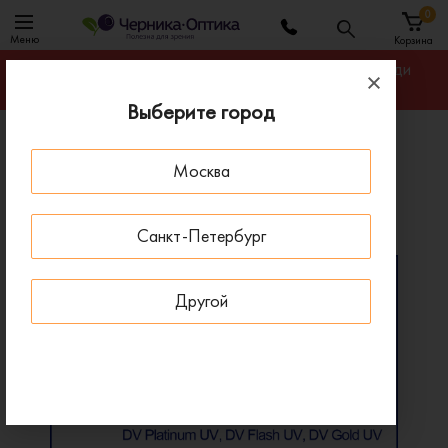
0
Меню
Корзина
Гарантируем лучшую цену на линзы для очков среди
салонов оптики Санкт-Петербурга
Выберите город
Главная
Линзы для очков
Москва
Линзы Progressive SmartLife Pure PhotoFusion X
Линзы Progressive SmartLife Pure PhotoFusion X
Санкт-Петербург
Другой