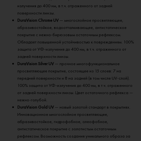
излучения до 400 нм, в т.ч. отраженного от задней
поверхности линзы.
DuraVision Chrome UV
— многослойное просветляющее,
абразивостойкое, водоотталкивающее, антистатическое
покрытие с нежно-бирюзовым остаточным рефлексом.
Обладает повышенной устойчивостью к повреждениям. 100%
защита от УФ-излучения до 400 нм, в т.ч. отраженного от
задней поверхности линзы.
DuraVision Silver UV
— прочное многофункциональное
просветляющее покрытие, состоящее из 15 слоев: 7 на
передней поверхности и 8 на задней (в том числе UV-слой).
100% защита от УФ-излучения до 400 нм, в т.ч. отраженного
от задней поверхности линзы. Цвет остаточного рефлекса —
нежно-голубой.
DuraVision Gold UV
— новый золотой стандарт в покрытиях.
Инновационное многослойное просветляющее,
абразивостойкое, гидрофобное, олеофобное,
антистатическое покрытие с золотистым остаточным
рефлексом. Возможность создания уникального образа за