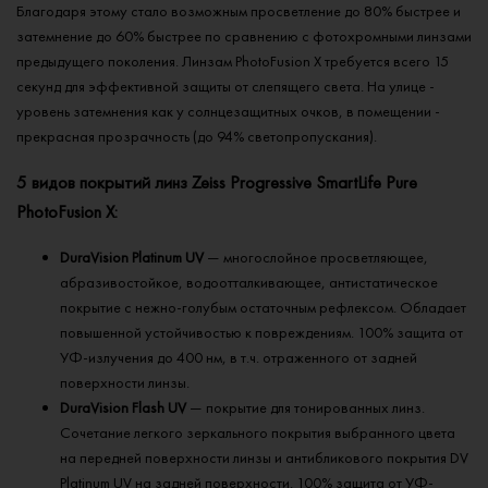
Благодаря этому стало возможным просветление до 80% быстрее и
затемнение до 60% быстрее по сравнению с фотохромными линзами
предыдущего поколения. Линзам PhotoFusion X требуется всего 15
секунд для эффективной защиты от слепящего света. На улице -
уровень затемнения как у солнцезащитных очков, в помещении -
прекрасная прозрачность (до 94% светопропускания).
5 видов покрытий линз Zeiss Progressive SmartLife Pure
PhotoFusion X:
DuraVision Platinum UV
— многослойное просветляющее,
абразивостойкое, водоотталкивающее, антистатическое
покрытие с нежно-голубым остаточным рефлексом. Обладает
повышенной устойчивостью к повреждениям. 100% защита от
УФ-излучения до 400 нм, в т.ч. отраженного от задней
поверхности линзы.
DuraVision Flash UV
— покрытие для тонированных линз.
Сочетание легкого зеркального покрытия выбранного цвета
на передней поверхности линзы и антибликового покрытия DV
Platinum UV на задней поверхности. 100% защита от УФ-