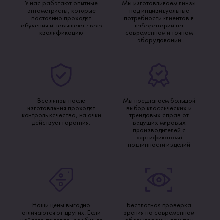
У нас работают опытные
Мы изготавливаем линзы
оптометристы, которые
под индивидуальные
постоянно проходят
потребности клиентов в
обучения и повышают свою
лаборатории на
квалификацию
современном и точном
оборудовании
Все линзы после
Мы предлагаем большой
изготовления проходят
выбор классических и
контроль качества, на очки
трендовых оправ от
действует гарантия.
ведущих мировых
производителей с
сертификатами
подлинности изделий
Наши цены выгодно
Бесплатная проверка
отличаются от других. Если
зрения на современном
найдете дешевле, сообщите
оборудовании при при