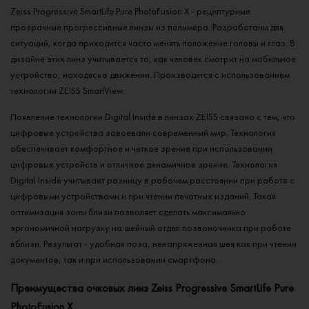
Zeiss Progressive SmartLife Pure PhotoFusion X - рецептурные
прозрачные прогрессивные линзы из полимера. Разработаны для
ситуаций, когда приходится часто менять положение головы и глаз. В
дизайне этих линз учитывается то, как человек смотрит на мобильное
устройство, находясь в движении. Производятся с использованием
технологии ZEISS SmartView.
Появление технологии Digital Inside в линзах ZEISS связано с тем, что
цифровые устройства завоевали современный мир. Технология
обеспечивает комфортное и четкое зрение при использовании
цифровых устройств и отличное динамичное зрение. Технология
Digital Inside учитывает разницу в рабочем расстоянии при работе с
цифровыми устройствами и при чтении печатных изданий. Такая
оптимизация зоны близи позволяет сделать максимально
эргономичной нагрузку на шейный отдел позвоночника при работе
вблизи. Результат - удобная поза, ненапряженная шея как при чтении
документов, так и при использовании смартфона.
Преимущества очковых линз Zeiss Progressive SmartLife Pure
PhotoFusion X