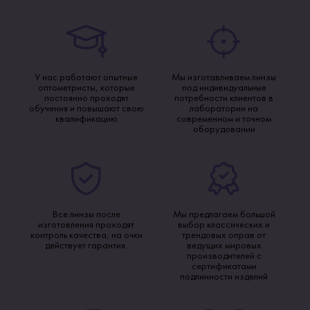
У нас работают опытные
Мы изготавливаем линзы
оптометристы, которые
под индивидуальные
постоянно проходят
потребности клиентов в
обучения и повышают свою
лаборатории на
квалификацию
современном и точном
оборудовании
Все линзы после
Мы предлагаем большой
изготовления проходят
выбор классических и
контроль качества, на очки
трендовых оправ от
действует гарантия.
ведущих мировых
производителей с
сертификатами
подлинности изделий