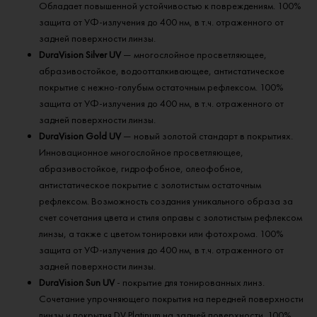
Обладает повышенной устойчивостью к повреждениям. 100%
защита от УФ-излучения до 400 нм, в т.ч. отраженного от
задней поверхности линзы.
DuraVision Silver UV
— многослойное просветляющее,
абразивостойкое, водоотталкивающее, антистатическое
покрытие с нежно-голубым остаточным рефлексом. 100%
защита от УФ-излучения до 400 нм, в т.ч. отраженного от
задней поверхности линзы.
DuraVision Gold UV
— новый золотой стандарт в покрытиях.
Инновационное многослойное просветляющее,
абразивостойкое, гидрофобное, олеофобное,
антистатическое покрытие с золотистым остаточным
рефлексом. Возможность создания уникального образа за
счет сочетания цвета и стиля оправы с золотистым рефлексом
линзы, а также с цветом тонировки или фотохрома. 100%
защита от УФ-излучения до 400 нм, в т.ч. отраженного от
задней поверхности линзы.
DuraVision Sun UV
- покрытие для тонированных линз.
Сочетание упрочняющего покрытия на передней поверхности
линзы и покрытия DV Platinum на задней поверхности. 100%