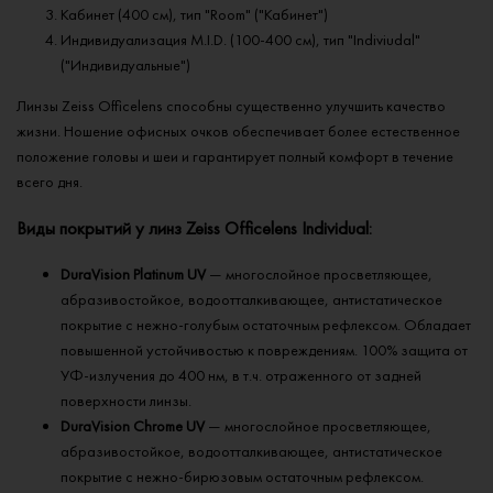
Кабинет (400 см), тип "Room" ("Кабинет")
Индивидуализация M.I.D. (100-400 см), тип "Indiviudal"
("Индивидуальные")
Линзы Zeiss Officelens способны существенно улучшить качество
жизни. Ношение офисных очков обеспечивает более естественное
положение головы и шеи и гарантирует полный комфорт в течение
всего дня.
Виды покрытий у линз Zeiss Officelens Individual:
DuraVision Platinum UV
— многослойное просветляющее,
абразивостойкое, водоотталкивающее, антистатическое
покрытие с нежно-голубым остаточным рефлексом. Обладает
повышенной устойчивостью к повреждениям. 100% защита от
УФ-излучения до 400 нм, в т.ч. отраженного от задней
поверхности линзы.
DuraVision Chrome UV
— многослойное просветляющее,
абразивостойкое, водоотталкивающее, антистатическое
покрытие с нежно-бирюзовым остаточным рефлексом.