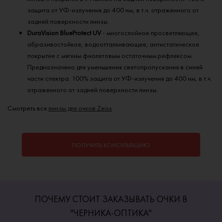
защита от УФ-излучения до 400 нм, в т.ч. отраженного от
задней поверхности линзы.
DuraVision BlueProtect UV
- многослойное просветляющее,
абразивостойкое, водоотталкивающее, антистатическое
покрытие с мягким фиолетовым остаточным рефлексом.
Предназначено для уменьшения светопропускания в синей
части спектра. 100% защита от УФ-излучения до 400 нм, в т.ч.
отраженного от задней поверхности линзы.
Смотреть все
линзы для очков Zeiss
ПОЛУЧИТЬ КОНСУЛЬТАЦИЮ
ПОЧЕМУ СТОИТ ЗАКАЗЫВАТЬ ОЧКИ В
"ЧЕРНИКА-ОПТИКА"