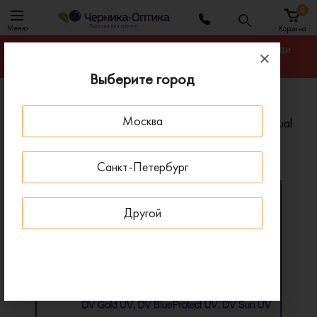
0
Меню
Корзина
Гарантируем лучшую цену на линзы для очков среди
салонов оптики Санкт-Петербурга
Выберите город
Главная
Линзы для очков
Москва
Полимерные офисные линзы Zeiss Officelens Individual
Полимерные офисные линзы Zeiss Officelens Individual
Санкт-Петербург
Другой