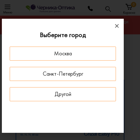
0
Меню
Корзина
Гарантируем лучшую цену на линзы для очков среди
салонов оптики Санкт-Петербурга
Выберите город
Главная
Линзы для очков
Москва
Линзы для очков Essilor Eyezen Start
Линзы для очков Essilor Eyezen Start
Санкт-Петербург
Другой