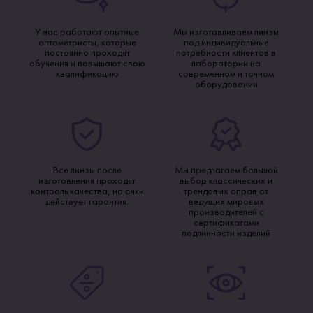
У нас работают опытные
Мы изготавливаем линзы
оптометристы, которые
под индивидуальные
постоянно проходят
потребности клиентов в
обучения и повышают свою
лаборатории на
квалификацию
современном и точном
оборудовании
Все линзы после
Мы предлагаем большой
изготовления проходят
выбор классических и
контроль качества, на очки
трендовых оправ от
действует гарантия.
ведущих мировых
производителей с
сертификатами
подлинности изделий