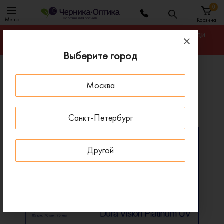
0
Меню
Корзина
Гарантируем лучшую цену на линзы для очков среди
салонов оптики Санкт-Петербурга
Выберите город
Главная
Линзы для очков
Москва
Фотохромные линзы Zeiss Single Vision PhotoFusion
Фотохромные линзы Zeiss Single Vision PhotoFusion
Санкт-Петербург
Другой