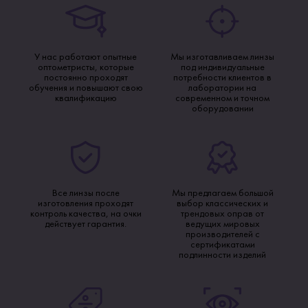
У нас работают опытные
Мы изготавливаем линзы
оптометристы, которые
под индивидуальные
постоянно проходят
потребности клиентов в
обучения и повышают свою
лаборатории на
квалификацию
современном и точном
оборудовании
Все линзы после
Мы предлагаем большой
изготовления проходят
выбор классических и
контроль качества, на очки
трендовых оправ от
действует гарантия.
ведущих мировых
производителей с
сертификатами
подлинности изделий