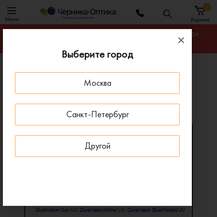
0
Меню
Корзина
Гарантируем лучшую цену на линзы для очков среди
салонов оптики Санкт-Петербурга
Выберите город
Главная
Линзы для очков
Москва
Мультифокальные линзы Zeiss Digital EnergizeMe
Мультифокальные линзы Zeiss Digital EnergizeMe
Санкт-Петербург
Другой