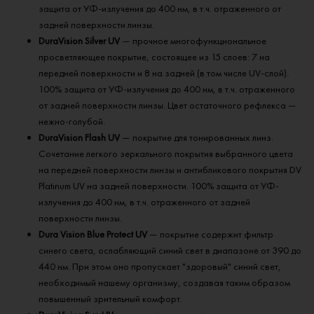
защита от УФ-излучения до 400 нм, в т.ч. отраженного от
задней поверхности линзы.
DuraVision Silver UV
— прочное многофункциональное
просветляющее покрытие, состоящее из 15 слоев: 7 на
передней поверхности и 8 на задней (в том числе UV-слой).
100% защита от УФ-излучения до 400 нм, в т.ч. отраженного
от задней поверхности линзы. Цвет остаточного рефлекса —
нежно-голубой.
DuraVision Flash UV
— покрытие для тонированных линз.
Сочетание легкого зеркального покрытия выбранного цвета
на передней поверхности линзы и антибликового покрытия DV
Platinum UV на задней поверхности. 100% защита от УФ-
излучения до 400 нм, в т.ч. отраженного от задней
поверхности линзы.
Dura Vision Blue Protect UV
— покрытие содержит фильтр
синего света, ослабляющий синий свет в диапазоне от 390 до
440 нм. При этом оно пропускает "здоровый" синий свет,
необходимый нашему организму, создавая таким образом
повышенный зрительный комфорт.