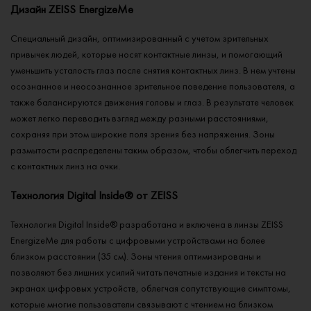
Дизайн ZEISS EnergizeMe
Специальный дизайн, оптимизированный с учетом зрительных
привычек людей, которые носят контактные линзы, и помогающий
уменьшить усталость глаз после снятия контактных линз. В нем учтены
осознанное и неосознанное зрительное поведение пользователя, а
также балансируются движения головы и глаз. В результате человек
может легко переводить взгляд между разными расстояниями,
сохраняя при этом широкие поля зрения без напряжения. Зоны
размытости распределены таким образом, чтобы облегчить переход
с контактных линз на очки.
Технология Digital Inside® от ZEISS
Технология Digital Inside® разработана и включена в линзы ZEISS
EnergizeMe для работы с цифровыми устройствами на более
близком расстоянии (35 см). Зоны чтения оптимизированы и
позволяют без лишних усилий читать печатные издания и тексты на
экранах цифровых устройств, облегчая сопутствующие симптомы,
которые многие пользователи связывают с чтением на близком