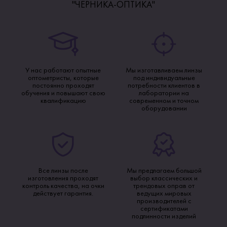
"ЧЕРНИКА-ОПТИКА"
У нас работают опытные
Мы изготавливаем линзы
оптометристы, которые
под индивидуальные
постоянно проходят
потребности клиентов в
обучения и повышают свою
лаборатории на
квалификацию
современном и точном
оборудовании
Все линзы после
Мы предлагаем большой
изготовления проходят
выбор классических и
контроль качества, на очки
трендовых оправ от
действует гарантия.
ведущих мировых
производителей с
сертификатами
подлинности изделий