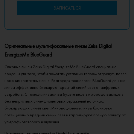
ЗАПИСАТЬСЯ
Оригинальные мультифокальные линзы Zeiss Digital
EnergizeMe BlueGuard
Очковые линзы Zeiss Digital EnergizeMe BlueGuard специально
созданы для того, чтобы помогать уставшим глазам отдохнуть после
ношения контактных линз. Благодаря технологии BlueGuard данные
линзы эффективно блокируют вредный синий свет от цифровых
устройств. С такими линзами вы будете видеть и хорошо выглядеть
без неприятных сине-фиолетовых отражений на очках,
блокирующих синий свет. Инновационные линзы блокируют
потенциально вредный синий свет и гарантируют полную защиту от
ультрафиолетового излучения.
Преимущества линз линейки Digital EnergizeMe: