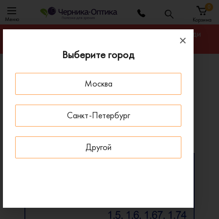
0
Меню
Корзина
Гарантируем лучшую цену на линзы для очков среди
салонов оптики Санкт-Петербурга
Выберите город
Главная
Линзы для очков
Москва
Мультифокальные линзы Zeiss Digital EnergizeMe
BlueGuard
Санкт-Петербург
Мультифокальные линзы Zeiss Digital EnergizeMe
BlueGuard
Другой