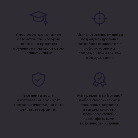
У нас работают опытные
Мы изготавливаем линзы
оптометристы, которые
под индивидуальные
постоянно проходят
потребности клиентов в
обучения и повышают свою
лаборатории на
квалификацию
современном и точном
оборудовании
Все линзы после
Мы предлагаем большой
изготовления проходят
выбор классических и
контроль качества, на очки
трендовых оправ от
действует гарантия.
ведущих мировых
производителей с
сертификатами
подлинности изделий