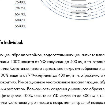
 Individual:
ющее, абразивостойкое, водоотталкивающее, антистатическ
иям. 100% защита от УФ-излучения до 400 нм, в т.ч. отраже
линз. Сочетание легкого зеркального покрытия выбранного ц
100% защита от УФ-излучения до 400 нм, в т.ч. отраженного 
покрытиях. Инновационное многослойное просветляющее, а
ным рефлексом. Возможность создания уникального образа за 
и фотохрома. 100% защита от УФ-излучения до 400 нм, в т.ч.
инз. Сочетание упрочняющего покрытия на передней поверхнос