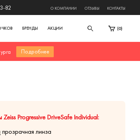
13-82
О КОМПАНИИ
ОТЗЫВЫ
КОНТАКТЫ
ОЧКОВ
БРЕНДЫ
АКЦИИ
(
0
)
Подробнее
бурга
eiss Progressive DriveSafe Individual:
я
прозрачная линза