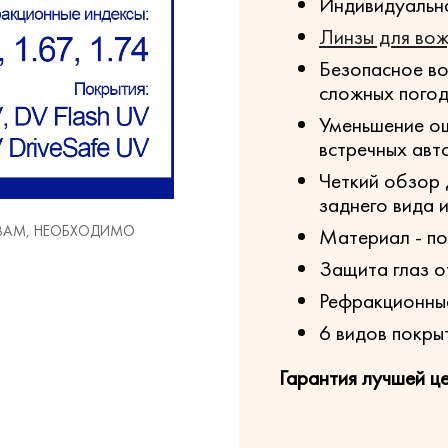
Индивидуальна
Линзы для во
Безопасное во
сложных погод
Уменьшение о
встречных авт
Четкий обзор 
заднего вида 
 ВАМ, НЕОБХОДИМО
Материал - п
Защита глаз о
Рефракционные 
6 видов покры
Гарантия лучшей ц