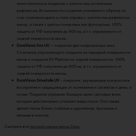
антистатическое покрытие с золотистым остаточным
рефлексом. Возможность создания уникального образа за
счет сочетания цвета и стиля оправы с золотистым рефлексом
линзы, а также с цветом тонировки или фотохрома. 100%
защита от УФ-излучения до 400 нм, в т.ч. отраженного от
задней поверхности линзы.
DuraVision Sun UV
— покрытие для тонированных линз.
Сочетание упрочняющего покрытия на передней поверхности
линзы и покрытия DV Platinum на задней поверхности. 100%
защита от УФ-излучения до 400 нм, в т.ч. отраженного от
задней поверхности линзы.
DuraVision DriveSafe UV
– покрытие, улучшающее контрастное
восприятие и защищающее от ослепления и засветов и днем, и
ночью. Покрытие отражает большую долю световых волн,
которые действительно утомляют ваши глаза. Оно также
делает линзы более стойкими к царапинам, прочными и
лёгкими в очистке.
Смотреть все
прогрессивные линзы Zeiss
.