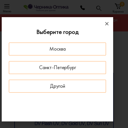
0
Меню
Корзина
Гарантируем лучшую цену на линзы для очков среди
салонов оптики Санкт-Петербурга
Выберите город
Главная
Линзы для очков
Москва
Линзы Zeiss Progressive DriveSafe Polarized
Линзы Zeiss Progressive DriveSafe Polarized
Санкт-Петербург
Другой