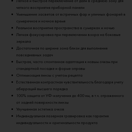
Легкое и быстрое переключение от дали в среднюю зону для
четкого восприятия приборной панели
Уменьшение засветов от встречных фар и уличных фонарей в
сумеречное и ночное время
Реальное восприятие пространства в сумерках и ночью
Легкая фокусировка при переключении взора на боковые
зеркала
Достаточная по ширине зона близи для выполнения
повседневных задач
Быстрая, часто спонтанная адаптация к новым очкам при
стандартной посадке и форме оправы
Оптимизация линзы с учетом рецепта
Естественная контрастная чувствительность благодаря учету
аберраций высшего порядка
100% защита от УФ-излучения до 400 нм, в т.ч. отраженного
от задней поверхности линзы
Улучшенная эстетика очков
Индивидуальная лазерная гравировка как гарантия
индивидуальности и оригинальности продукта