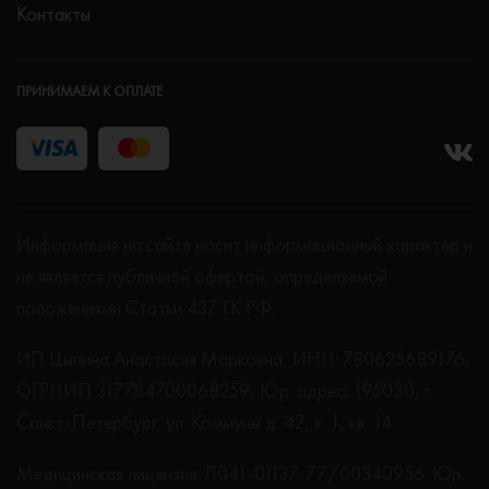
Контакты
ПРИНИМАЕМ К ОПЛАТЕ
Информация на сайте носит информационный характер и
не является публичной офертой, определяемой
положениями Статьи 437 ГК РФ.
ИП Цыпина Анастасия Марковна, ИНН: 780625689176,
ОГРНИП 317784700068259, Юр. адрес: 195030, г.
Санкт-Петербург, ул. Коммуны д. 42, к. 1, кв. 14
Медицинская лицензия: Л041-01137-77/00340956. Юр.