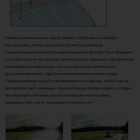
Поляризованные линзы представляют собой многослойную
конструкцию, внутрь которой встроена прозрачная
поляризационная пленка (поляризационный фильтр). Она обладает
способностью не пропускать световые лучи, имеющие определенное
направление поляризации, и в то же время не препятствует
прохождению лучей с другими направлениями поляризации.
Поляризованные линзы устанавливаются в очки так, чтобы они не
пропускали свет, имеющий горизонтальную поляризацию, которую
приобретают световые лучи после отражения от водных
поверхностей, снега, дорожного полотна и т.п.