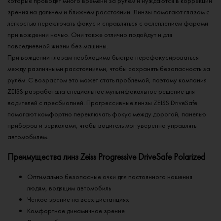
которые проводят много времени за рулём и нуждаются в коррекции
зрения на дальнем и ближнем расстоянии. Линзы помогают глазам с
лёгкостью переключать фокус и справляться с ослеплением фарами
при вождении ночью. Они также отлично подойдут и для
повседневной жизни без машины.
При вождении глазам необходимо быстро перефокусироваться
между различными расстояниями, чтобы сохранять безопасность за
рулём. С возрастом это может стать проблемой, поэтому компания
ZEISS разработала специальное мультифокальное решение для
водителей с пресбиопией. Прогрессивные линзы ZEISS DriveSafe
помогают комфортно переключать фокус между дорогой, панелью
приборов и зеркалами, чтобы водитель мог уверенно управлять
автомобилем.
Преимущества линз Zeiss Progressive DriveSafe Polarized
Оптимально безопасные очки для постоянного ношения
людям, водящим автомобиль
Четкое зрение на всех дистанциях
Комфортное динамичное зрение