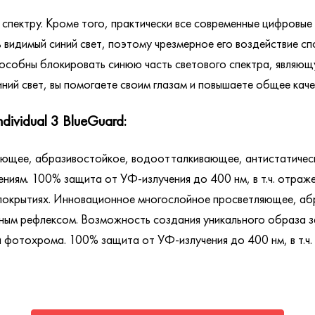
у спектру. Кроме того, практически все современные цифровы
ть видимый синий свет, поэтому чрезмерное его воздействие 
 способны блокировать синюю часть светового спектра, явля
ний свет, вы помогаете своим глазам и повышаете общее каче
ndividual 3 BlueGuard:
ющее, абразивостойкое, водоотталкивающее, антистатическ
иям. 100% защита от УФ-излучения до 400 нм, в т.ч. отраже
покрытиях. Инновационное многослойное просветляющее, а
ным рефлексом. Возможность создания уникального образа за 
и фотохрома. 100% защита от УФ-излучения до 400 нм, в т.ч.