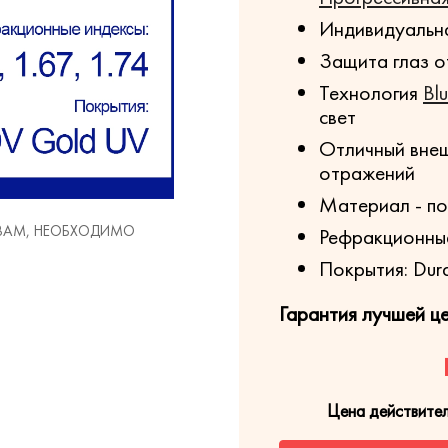
Индивидуальна
Защита глаз о
Технология
Bl
свет
Отличный внеш
отражений
Материал - п
 ВАМ, НЕОБХОДИМО
Рефракционные 
Покрытия: Dura
Гарантия лучшей ц
Цена действите