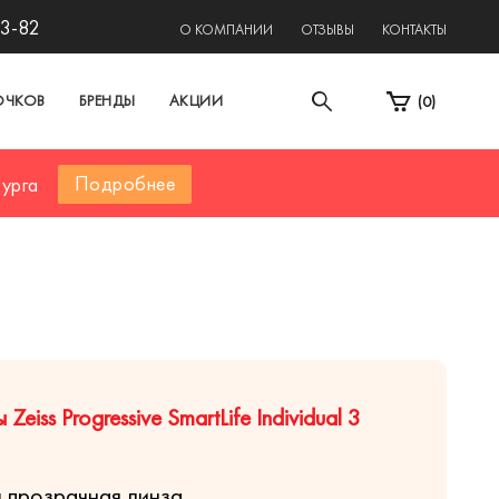
13-82
О КОМПАНИИ
ОТЗЫВЫ
КОНТАКТЫ
ОЧКОВ
БРЕНДЫ
АКЦИИ
(
0
)
Подробнее
бурга
eiss Progressive SmartLife Individual 3
я
прозрачная линза