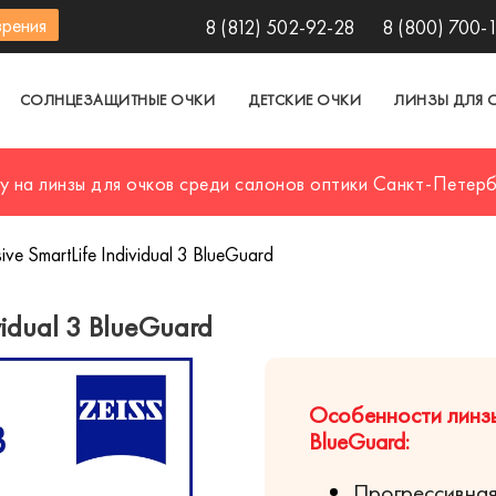
зрения
8 (812) 502-92-28
8 (800) 700-
СОЛНЦЕЗАЩИТНЫЕ ОЧКИ
ДЕТСКИЕ ОЧКИ
ЛИНЗЫ ДЛЯ 
у на линзы для очков среди салонов оптики Санкт-Петер
ive SmartLife Individual 3 BlueGuard
ividual 3 BlueGuard
Особенности линзы Z
BlueGuard:
Прогрессивна