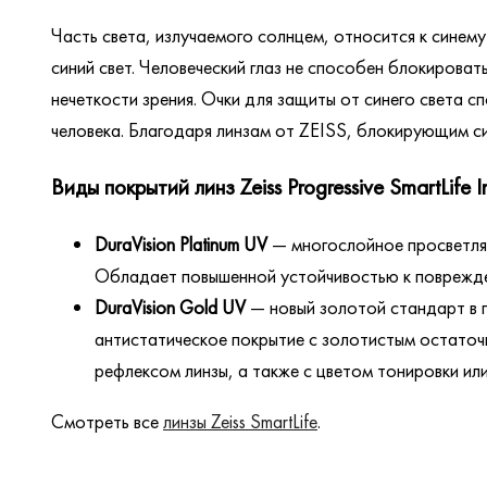
Часть света, излучаемого солнцем, относится к синем
синий свет. Человеческий глаз не способен блокирова
нечеткости зрения. Очки для защиты от синего света
человека. Благодаря линзам от ZEISS, блокирующим си
Виды покрытий линз Zeiss Progressive SmartLife I
DuraVision Platinum UV
— многослойное просветля
Обладает повышенной устойчивостью к поврежден
DuraVision Gold UV
— новый золотой стандарт в 
антистатическое покрытие с золотистым остаточ
рефлексом линзы, а также с цветом тонировки ил
Смотреть все
линзы Zeiss SmartLife
.