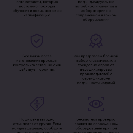
оптометристы, которые
под индивидуальные
постоянно проходят
потребности клиентов в
обучения и повышают свою
лаборатории на
квалификацию
современном и точном
оборудовании
Все линзы после
Мы предлагаем большой
изготовления проходят
выбор классических и
контроль качества, на очки
трендовых оправ от
действует гарантия.
ведущих мировых
производителей с
сертификатами
подлинности изделий
Наши цены выгодно
Бесплатная проверка
отличаются от других. Если
зрения на современном
найдете дешевле, сообщите
оборудовании при при
нам, мы сделаем вам еще
заказе очков на сумму от