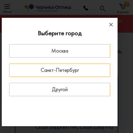
0
Меню
Корзина
Гарантируем лучшую цену на линзы для очков среди
салонов оптики Санкт-Петербурга
Выберите город
Главная
Линзы для очков
Москва
Однофокальные асферические линзы Essilor AS Stylis
Однофокальные асферические линзы Essilor AS Stylis
Санкт-Петербург
Другой