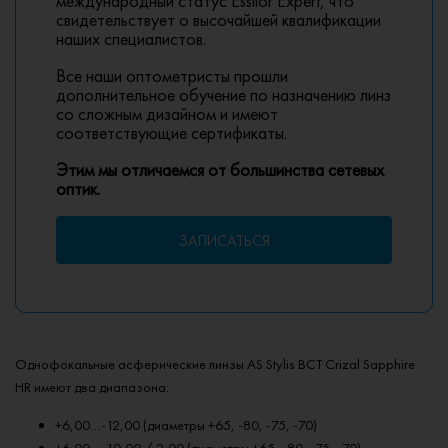
международный статус Essilor Expert, что
свидетельствует о высочайшей квалификации
наших специалистов.
Все наши оптометристы прошли
дополнительное обучение по назначению линз
со сложным дизайном и имеют
соответствующие сертификаты.
Этим мы отличаемся от большинства сетевых
оптик.
ЗАПИСАТЬСЯ
Однофокальные асферические линзы AS Stylis BCT Crizal Sapphire
HR имеют два диапазона:
+6,00…-12,00 (диаметры +65, -80, -75, -70)
+6,00…-10,00 / 2,00 (диаметры +65, -80, -75, -70)