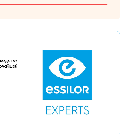
зводству
сочайшей