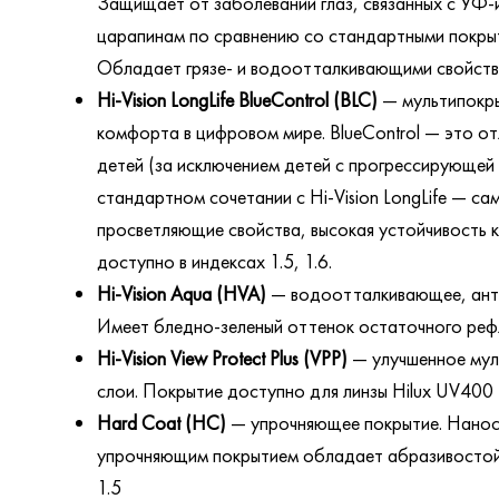
Защищает от заболеваний глаз, связанных с УФ-
царапинам по сравнению со стандартными покрыт
Обладает грязе- и водоотталкивающими свойства
Hi-Vision LongLife BlueControl (BLC)
— мультипокры
комфорта в цифровом мире. BlueControl — это от
детей (за исключением детей с прогрессирующей 
стандартном сочетании с Hi-Vision LongLife —
просветляющие свойства, высокая устойчивость 
доступно в индексах 1.5, 1.6.
Hi-Vision Aqua (HVA)
— водоотталкивающее, анти
Имеет бледно-зеленый оттенок остаточного рефле
Hi-Vision View Protect Plus (VPP)
— улучшенное мул
слои. Покрытие доступно для линзы Hilux UV400 
Hard Coat (HC)
— упрочняющее покрытие. Наноси
упрочняющим покрытием обладает абразивостойк
1.5