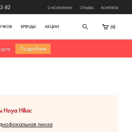
13-82
О КОМПАНИИ
ОТЗЫВЫ
КОНТАКТЫ
ОЧКОВ
БРЕНДЫ
АКЦИИ
(
0
)
Подробнее
бурга
 Hoya Hilux:
днофокальная линза