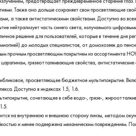
излучением, предотвращает преждевременное старение глаз.
иями. Также оно дольше сохраняет свои просветляющие свойс
ми, а также антистатическими свойствами. Доступно во все
тие нейтрализует часть синего света, излучаемого цифровыми
личное решение для пользователей, которые в течение дня ре
миопией) до молодых специалистов, от домохозяек до пенсио
 самым прочным просветляющим покрытием из ассортимента 
к царапинам, грязеотталкивающие свойства, антистатически
бликовое, просветляющее бюджетное мультипокрытие. Включ
кса. Доступно в индексах 1.5, 1.6.
ьтипокрытие, сочетающее в себе водо-, грязе-, жироотталк
1.5.
тся на внутреннюю и внешнюю сторону линзы, методом окун
остью и менее подвержена механическим повреждениям. Пок