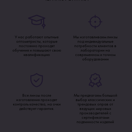
У нас работают опытные
Мы изготавливаем линзы
оптометристы, которые
под индивидуальные
постоянно проходят
потребности клиентов в
обучения и повышают свою
лаборатории на
квалификацию
современном и точном
оборудовании
Все линзы после
Мы предлагаем большой
изготовления проходят
выбор классических и
контроль качества, на очки
трендовых оправ от
действует гарантия.
ведущих мировых
производителей с
сертификатами
подлинности изделий