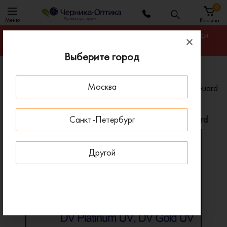
0
Меню
Корзина
Гарантируем лучшую цену на линзы для очков среди
салонов оптики Санкт-Петербурга
Выберите город
Главная
Линзы для очков
Москва
Линзы для очков Zeiss Single Vision ClearView BlueGuard
Линзы для очков Zeiss Single Vision ClearView BlueGuard
Санкт-Петербург
Другой