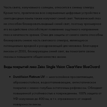
Часть света, излучаемого солнцем, относится к синему спектру.
Кроме того, практически все современные цифровые устройства и
светодиодные лампы также излучают синий свет. Человеческий глаз
не способен блокировать видимый синий свет, поэтому чрезмерное
его воздействие способствует появлению ощутимого напряжения
глаз и нечеткости зрения. Очки для защиты от синего света способны
блокировать синюю часть светового спектра, являющуюся
потенциально вредной и раздражающей для человека. Благодаря
линзам от ZEISS, блокирующим синий свет, вы помогаете своим
глазам и повышаете общее качество жизни.
Виды покрытий линз Zeiss Single Vision ClearView BlueGuard:
DuraVision Platinum UV
— многослойное просветляющее,
абразивостойкое, водоотталкивающее, антистатическое
покрытие с нежно-голубым остаточным рефлексом. Обладает
повышенной устойчивостью к повреждениям. 100% защита от
УФ-излучения до 400 нм, в т.ч. отраженного от задней
поверхности линзы.