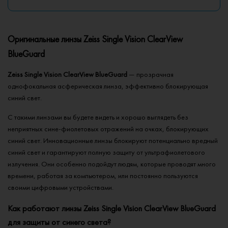
Оригинальные линзы Zeiss Single Vision ClearView
BlueGuard
Zeiss Single Vision ClearView BlueGuard
— прозрачная
однофокальная асферическая линза, эффективно блокирующая
синий свет.
С такими линзами вы будете видеть и хорошо выглядеть без
неприятных сине-фиолетовых отражений на очках, блокирующих
синий свет. Инновационные линзы блокируют потенциально вредный
синий свет и гарантируют полную защиту от ультрафиолетового
излучения. Они особенно подойдут людям, которые проводят много
времени, работая за компьютером, или постоянно пользуются
своими цифровыми устройствами.
Как работают линзы Zeiss Single Vision ClearView BlueGuard
для защиты от синего света?