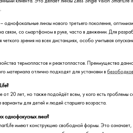
ыми клиента. Это делает линзы Zeiss Single Vision SmartLife 
.
x 1.53 – однофокальные линзы нового третьего поколения, оптим
а связи, со смартфоном в руке, часто в движении. Для разра
 четкого зрения на всех дистанциях, особо учитывая опускан
свойства термопластов и реактопластов. Преимущества данн
ного материала отлично подходят для установки в
безободков
ife?
от 20 лет, но также подойдёт всем, у кого есть проблемы со
ые варианты для детей и людей старшего возраста.
их однофокусных линз?
SmartLife имеют конструкцию свободной формы. Это означает