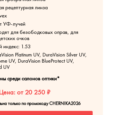
я рецептурная линза
vex
т УФ-лучей
дят для безободковых оправ, для
детских очков
 индекс: 1.53
ision Platinum UV, DuraVision Silver UV,
ome UV, DuraVision BlueProtect UV,
ld UV
ены среди салонов оптики*
Цена: от 20 250 ₽
льна только по промокоду CHERNIKA2026