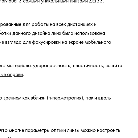
Individual 3 самыми уникальными линзами ZEISS,
изированные для работы на всех дистанциях и
ботки данного дизайна линз была использована
ие взгляда для фокусировки на экране мобильного
ого материала: ударопрочность, пластичность, защита
ые оправы
.
 зрением как вблизи (гиперметропия), так и вдаль
, что многие параметры оптики линзы можно настроить