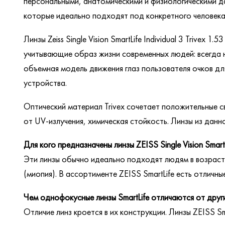
персональными, анатомическими и физиологическими данн
которые идеально подходят под конкретного человека
Линзы Zeiss Single Vision SmartLife Individual 3 Trive
учитывающие образ жизни современных людей: всегда н
объемная модель движения глаз пользователя очков для
устройства.
Оптический материал Trivex сочетает положительные 
от UV-излучения, химическая стойкость. Линзы из дан
Для кого предназначены линзы ZEISS Single Vision SmartL
Эти линзы обычно идеально подходят людям в возрасте 
(миопия). В ассортименте ZEISS SmartLife есть отличн
Чем однофокусные линзы SmartLife отличаются от друг
Отличие линз кроется в их конструкции. Линзы ZEISS 