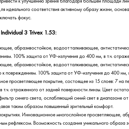
привести к улучшению зрения благодаря большей площади лин
для идеального соответствия активному образу жизни, основ
ключать фокус.
Individual 3 Trivex 1.53:
ющее, абразивостойкое, водоотталкивающее, антистатическ
иям. 100% защита от УФ-излучения до 400 нм, в т.ч. отраже
ющее, абразивостойкое, водоотталкивающее, антистатичес
к повреждениям. 100% защита от УФ-излучения до 400 нм, в 
е просветляющее покрытие, состоящее из 15 слоев: 7 на пер
в т.ч. отраженного от задней поверхности линзы. Цвет остат
ильтр синего света, ослабляющий синий свет в диапазоне от
давая таким образом повышенный зрительный комфорт.
покрытиях. Инновационное многослойное просветляющее, а
ным рефлексом. Возможность создания уникального образа за 