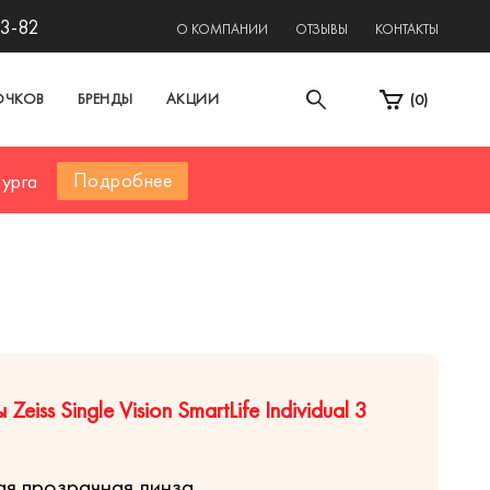
13-82
О КОМПАНИИ
ОТЗЫВЫ
КОНТАКТЫ
ОЧКОВ
БРЕНДЫ
АКЦИИ
(
0
)
Подробнее
бурга
iss Single Vision SmartLife Individual 3
я прозрачная линза