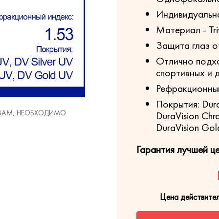
Индивидуальна
Материал - Tri
Защита глаз о
Отлично подхо
спортивных и 
Рефракционный
Покрытия: DuraV
 ВАМ, НЕОБХОДИМО
DuraVision Chr
DuraVision Go
Гарантия лучшей ц
Цена действите