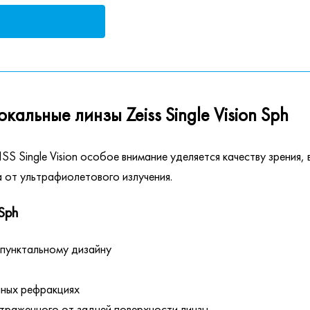
льные линзы Zeiss Single Vision Sph
S Single Vision особое внимание уделяется качеству зрения
 от ультрафиолетового излучения.
Sph
 пунктальному дизайну
чных рефракциях
отраженного от задней поверхности линзы