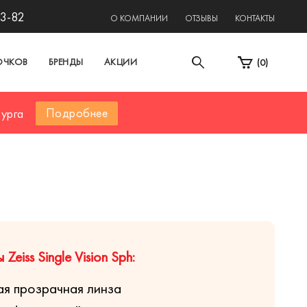
13-82
О КОМПАНИИ
ОТЗЫВЫ
КОНТАКТЫ
ОЧКОВ
БРЕНДЫ
АКЦИИ
(
0
)
Подробнее
бурга
eiss Single Vision Sph:
я прозрачная линза