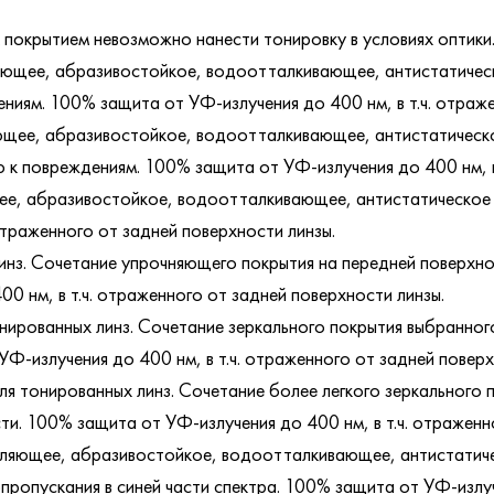
 покрытием невозможно нанести тонировку в условиях оптики
ющее, абразивостойкое, водоотталкивающее, антистатическ
иям. 100% защита от УФ-излучения до 400 нм, в т.ч. отраже
ющее, абразивостойкое, водоотталкивающее, антистатическ
к повреждениям. 100% защита от УФ-излучения до 400 нм, в 
е, абразивостойкое, водоотталкивающее, антистатическое 
отраженного от задней поверхности линзы.
инз. Сочетание упрочняющего покрытия на передней поверхнос
0 нм, в т.ч. отраженного от задней поверхности линзы.
нированных линз. Сочетание зеркального покрытия выбранног
УФ-излучения до 400 нм, в т.ч. отраженного от задней поверх
ля тонированных линз. Сочетание более легкого зеркального 
сти. 100% защита от УФ-излучения до 400 нм, в т.ч. отраженн
ляющее, абразивостойкое, водоотталкивающее, антистатиче
ропускания в синей части спектра. 100% защита от УФ-излуче