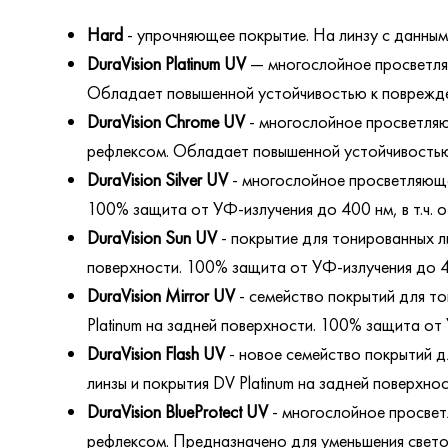
Hard
- упрочняющее покрытие. На линзу с данным
DuraVision Platinum UV
— многослойное просветля
Обладает повышенной устойчивостью к поврежден
DuraVision Chrome UV
- многослойное просветля
рефлексом. Обладает повышенной устойчивостью 
DuraVision Silver UV
- многослойное просветляюще
100% защита от УФ-излучения до 400 нм, в т.ч. 
DuraVision Sun UV
- покрытие для тонированных л
поверхности. 100% защита от УФ-излучения до 40
DuraVision Mirror UV
- семейство покрытий для то
Platinum на задней поверхности. 100% защита от 
DuraVision Flash UV
- новое семейство покрытий д
линзы и покрытия DV Platinum на задней поверхно
DuraVision BlueProtect UV
- многослойное просвет
рефлексом. Предназначено для уменьшения светоп