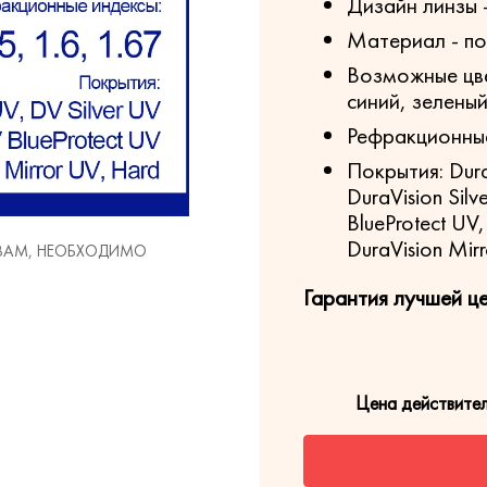
Дизайн линзы 
Материал - п
Возможные цве
синий, зелены
Рефракционные 
Покрытия: Dura
DuraVision Silv
BlueProtect UV
DuraVision Mir
 ВАМ, НЕОБХОДИМО
Гарантия лучшей ц
Цена действите