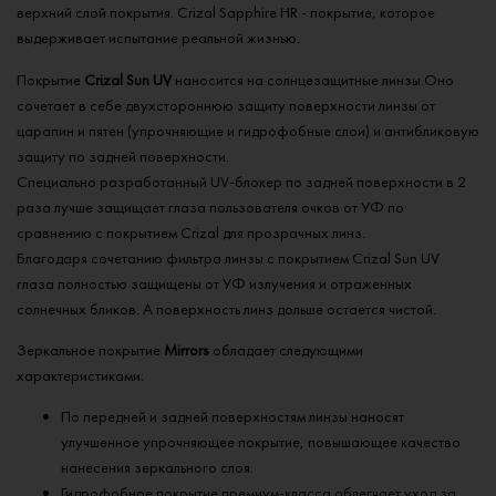
верхний слой покрытия. Crizal Sapphire HR - покрытие, которое
выдерживает испытание реальной жизнью.
Покрытие
Crizal Sun UV
наносится на солнцезащитные линзы.Оно
сочетает в себе двухстороннюю защиту поверхности линзы от
царапин и пятен (упрочняющие и гидрофобные слои) и антибликовую
защиту по задней поверхности.
Специально разработанный UV-блокер по задней поверхности в 2
раза лучше защищает глаза пользователя очков от УФ по
сравнению с покрытием Crizal для прозрачных линз.
Благодаря сочетанию фильтра линзы с покрытием Crizal Sun UV
глаза полностью защищены от УФ излучения и отраженных
солнечных бликов. А поверхность линз дольше остается чистой.
Зеркальное покрытие
Mirrors
обладает следующими
характеристиками:
По передней и задней поверхностям линзы наносят
улучшенное упрочняющее покрытие, повышающее качество
нанесения зеркального слоя.
Гидрофобное покрытие премиум-класса облегчает уход за