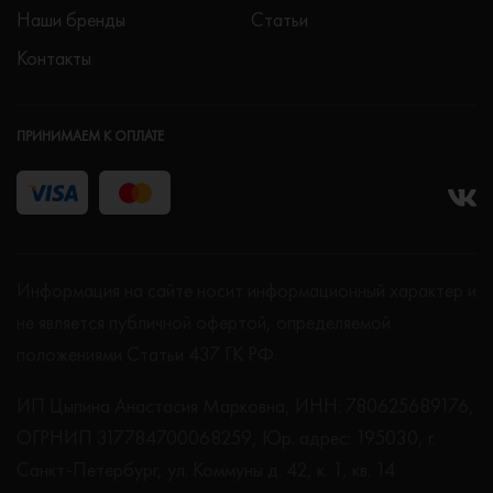
Наши бренды
Статьи
Контакты
ПРИНИМАЕМ К ОПЛАТЕ
Информация на сайте носит информационный характер и
не является публичной офертой, определяемой
положениями Статьи 437 ГК РФ.
ИП Цыпина Анастасия Марковна, ИНН: 780625689176,
ОГРНИП 317784700068259, Юр. адрес: 195030, г.
Санкт-Петербург, ул. Коммуны д. 42, к. 1, кв. 14