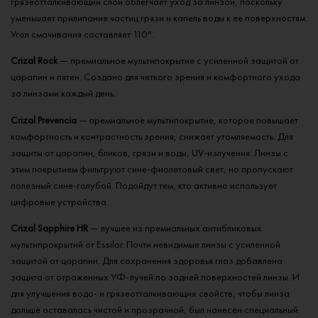
грязеотталкивающий слой облегчает уход за линзой, поскольку
уменьшает прилипание частиц грязи и капель воды к ее поверхностям.
Угол смачивания составляет 110°.
Crizal Rock
— премиальное мультипокрытие с усиленной защитой от
царапин и пятен. Создано для четкого зрения и комфортного ухода
за линзами каждый день.
Crizal Prevencia
— премиальное мультипокрытие, которое повышает
комфортность и контрастность зрения, снижает утомляемость. Для
защиты от царапин, бликов, грязи и воды, UV-излучения. Линзы с
этим покрытием фильтруют сине‑фиолетовый свет, но пропускают
полезный сине-голубой. Подойдут тем, кто активно использует
цифровые устройства.​
Crizal Sapphire HR
— лучшее из премиальных антибликовых
мультипрокрытий от Essilor. Почти невидимые линзы с усиленной
защитой от царапин. Для сохранения здоровья глаз добавлена
защита от отраженных УФ-лучей по задней поверхностей линзы. И
для улучшения водо- и грязеотталкивающих свойств, чтобы линза
дольше оставалась чистой и прозрачной, был нанесен специальный