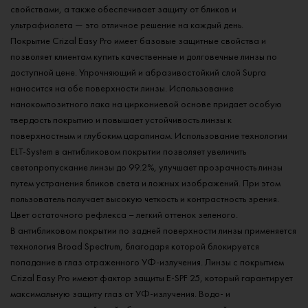
свойствами, а также обеспечивает защиту от бликов и
ультрафиолета — это отличное решение на каждый день.
Покрытие Crizal Easy Pro имеет базовые защитные свойства и
позволяет клиентам купить качественные и долговечные линзы по
доступной цене. Упрочняющий и абразивостойкий слой Supra
наносится на обе поверхности линзы. Использование
нанокомпозитного лака на циркониевой основе придает особую
твердость покрытию и повышает устойчивость линзы к
поверхностным и глубоким царапинам. Использование технологии
ELT-System в антибликовом покрытии позволяет увеличить
светопропускание линзы до 99.2%, улучшает прозрачность линзы
путем устранения бликов света и ложных изображений. При этом
пользователь получает высокую четкость и контрастность зрения.
Цвет остаточного рефлекса – легкий оттенок зеленого.
В антибликовом покрытии по задней поверхности линзы применяется
технология Broad Spectrum, благодаря которой блокируется
попадание в глаз отраженного УФ-излучения. Линзы с покрытием
Crizal Easy Pro имеют фактор защиты E-SPF 25, который гарантирует
максимальную защиту глаз от УФ-излучения. Водо- и