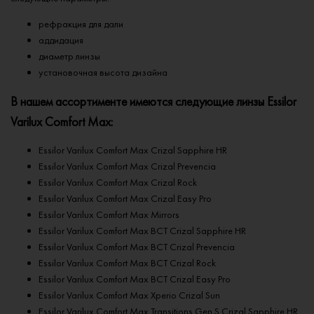
рефракция для дали
аддидация
диаметр линзы
установочная высота дизайна
В нашем ассортименте имеются следующие линзы Essilor
Varilux Comfort Max:
Essilor Varilux Comfort Max Crizal Sapphire HR
Essilor Varilux Comfort Max Crizal Prevenсia
Essilor Varilux Comfort Max Crizal Rock
Essilor Varilux Comfort Max Crizal Easy Pro
Essilor Varilux Comfort Max Mirrors
Essilor Varilux Comfort Max BCT Crizal Sapphire HR
Essilor Varilux Comfort Max BCT Crizal Prevenсia
Essilor Varilux Comfort Max BCT Crizal Rock
Essilor Varilux Comfort Max BCT Crizal Easy Pro
Essilor Varilux Comfort Max Xperio Crizal Sun
Essilor Varilux Comfort Max Transitions Gen S Crizal Sapphire HR