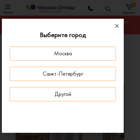
0
Меню
Корзина
Гарантируем лучшую цену на линзы для очков среди
салонов оптики Санкт-Петербурга
Выберите город
Главная
Линзы для очков
Москва
Прогрессивные линзы Essilor Varilux Comfort Max
Прогрессивные линзы Essilor Varilux Comfort Max
Санкт-Петербург
Другой