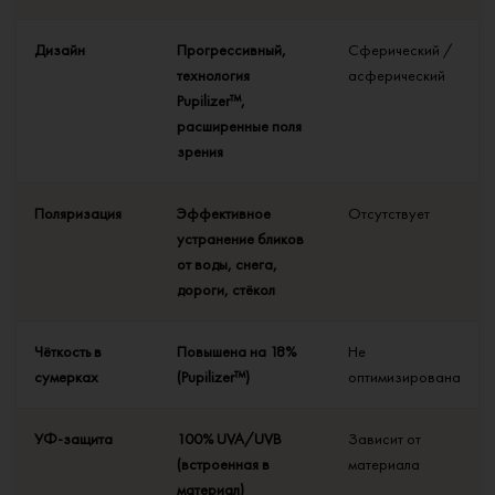
Дизайн
Прогрессивный,
Сферический /
технология
асферический
Pupilizer™,
расширенные поля
зрения
Поляризация
Эффективное
Отсутствует
устранение бликов
от воды, снега,
дороги, стёкол
Чёткость в
Повышена на 18%
Не
сумерках
(Pupilizer™)
оптимизирована
УФ-защита
100% UVA/UVB
Зависит от
(встроенная в
материала
материал)