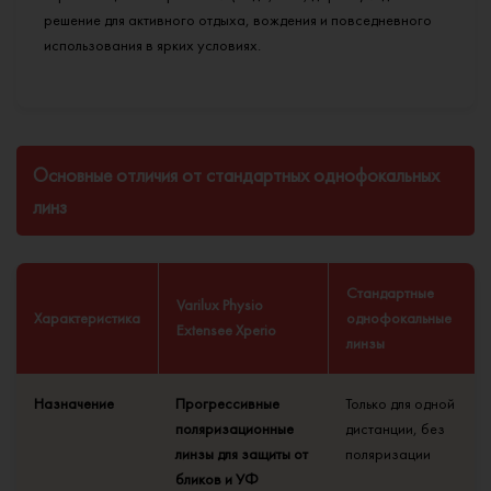
решение для активного отдыха, вождения и повседневного
использования в ярких условиях.
Основные отличия от стандартных однофокальных
линз
Стандартные
Varilux Physio
Характеристика
однофокальные
Extensee Xperio
линзы
Назначение
Прогрессивные
Только для одной
поляризационные
дистанции, без
линзы для защиты от
поляризации
бликов и УФ