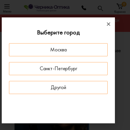
0
Меню
Корзина
Гарантируем лучшую цену на линзы для очков среди
салонов оптики Санкт-Петербурга
Выберите город
Главная
Линзы для очков
Москва
Поляризационные линзы Essilor Varilux Physio Extensee
Xperio
Санкт-Петербург
Поляризационные линзы Essilor Varilux Physio Extensee
Xperio
Другой