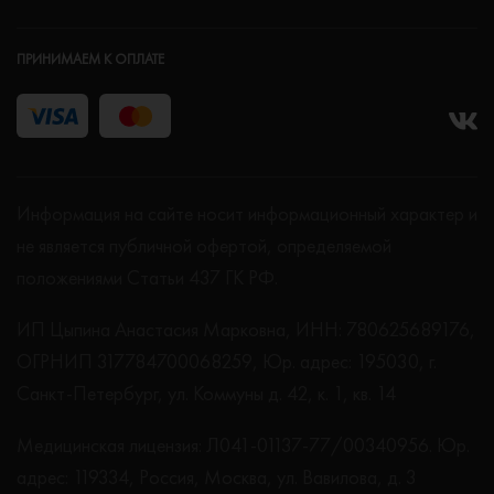
ПРИНИМАЕМ К ОПЛАТЕ
Информация на сайте носит информационный характер и
не является публичной офертой, определяемой
положениями Статьи 437 ГК РФ.
ИП Цыпина Анастасия Марковна, ИНН: 780625689176,
ОГРНИП 317784700068259, Юр. адрес: 195030, г.
Санкт-Петербург, ул. Коммуны д. 42, к. 1, кв. 14
Медицинская лицензия: Л041-01137-77/00340956. Юр.
адрес: 119334, Россия, Москва, ул. Вавилова, д. 3