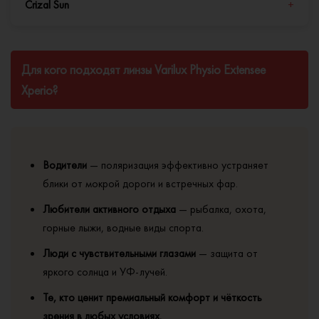
минимизируя периферические искажения.
100% защиту от УФ-лучей.
Crizal Sun
+
Доступна в трёх цветах: серый (нейтральное восприятие),
коричневый (усиление контраста), зелёный (естественные
Crizal Sun
— специальное антибликовое покрытие для
цвета).
Для кого подходят линзы Varilux Physio Extensee
солнцезащитных линз. Устраняет отражения от задней
Xperio?
поверхности линзы, обеспечивая комфортное зрение без
паразитных бликов. Обладает упрочняющими, грязе- и
водоотталкивающими свойствами, облегчает уход за
линзами.
Водители
— поляризация эффективно устраняет
блики от мокрой дороги и встречных фар.
Любители активного отдыха
— рыбалка, охота,
горные лыжи, водные виды спорта.
Люди с чувствительными глазами
— защита от
яркого солнца и УФ-лучей.
Те, кто ценит премиальный комфорт и чёткость
зрения в любых условиях.