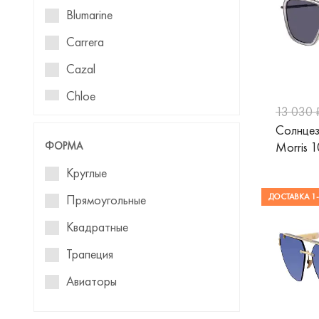
Blumarine
Carrera
Cazal
Chloe
13 030 
Max&Co
Солнцез
ФОРМА
Morris 
Polaroid
Круглые
William Morris
ДОСТАВКА 1-
Прямоугольные
Валентин Юдашкин
Квадратные
Трапеция
Авиаторы
Кошачий глаз