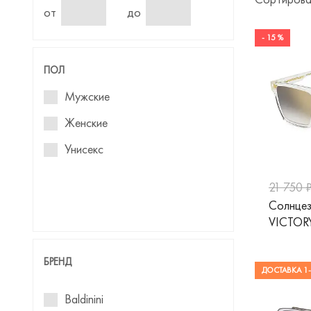
от
до
- 15 %
ПОЛ
Мужские
Женские
Унисекс
21 750 
Солнцез
VICTOR
БРЕНД
ДОСТАВКА 1-
Baldinini