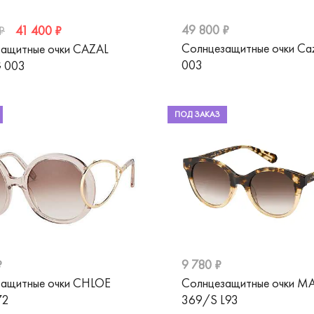
49 800 ₽
41 400 ₽
₽
Солнцезащитные очки Ca
ащитные очки CAZAL
003
G 003
ПОД ЗАКАЗ
₽
9 780 ₽
защитные очки CHLOE
Солнцезащитные очки 
72
369/S L93