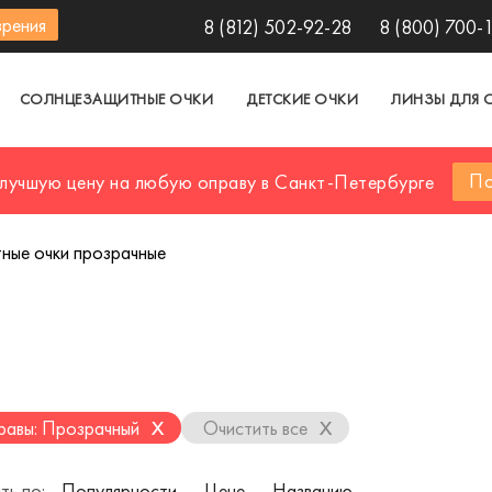
зрения
8 (812) 502-92-28
8 (800) 700-
СОЛНЦЕЗАЩИТНЫЕ ОЧКИ
ДЕТСКИЕ ОЧКИ
ЛИНЗЫ ДЛЯ 
По
 лучшую цену на любую оправу в Санкт-Петербурге
ные очки прозрачные
x
x
равы: Прозрачный
Очистить все
ть по:
Популярности
Цене
Названию