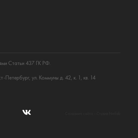
ями Статьи 437 ГК РФ.
ербург, ул. Коммуны д. 42, к. 1, кв. 14
Создание сайта - Студия Netlab