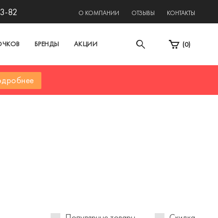
13-82
О КОМПАНИИ
ОТЗЫВЫ
КОНТАКТЫ
ОЧКОВ
БРЕНДЫ
АКЦИИ
(
0
)
дробнее
Популярные товары
Скидка