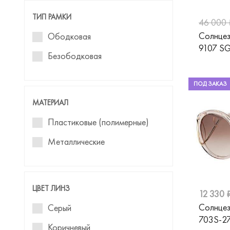
Бабочка
ТИП РАМКИ
46 000 
Геометрическая
Солнцез
Ободковая
9107 S
Безободковая
ПОД ЗАКАЗ
МАТЕРИАЛ
Пластиковые (полимерные)
Металлические
ЦВЕТ ЛИНЗ
12 330 
Солнце
Серый
703S-2
Коричневый