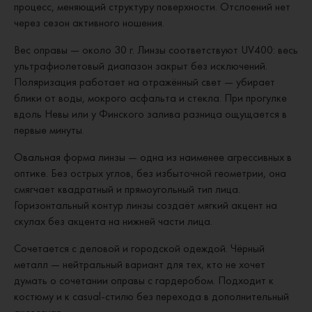
процесс, меняющий структуру поверхности. Отслоений нет
через сезон активного ношения.
Вес оправы — около 30 г. Линзы соответствуют UV400: весь
ультрафиолетовый диапазон закрыт без исключений.
Поляризация работает на отражённый свет — убирает
блики от воды, мокрого асфальта и стекла. При прогулке
вдоль Невы или у Финского залива разница ощущается в
первые минуты.
Овальная форма линзы — одна из наименее агрессивных в
оптике. Без острых углов, без избыточной геометрии, она
смягчает квадратный и прямоугольный тип лица.
Горизонтальный контур линзы создаёт мягкий акцент на
скулах без акцента на нижней части лица.
Сочетается с деловой и городской одеждой. Чёрный
металл — нейтральный вариант для тех, кто не хочет
думать о сочетании оправы с гардеробом. Подходит к
костюму и к casual-стилю без перехода в дополнительный