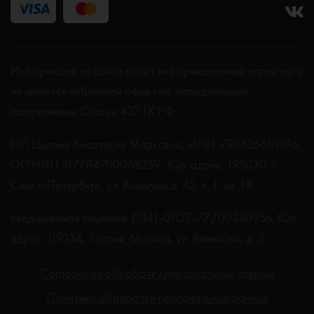
Информация на сайте носит информационный характер и
не является публичной офертой, определяемой
положениями Статьи 437 ГК РФ.
ИП Цыпина Анастасия Марковна, ИНН: 780625689176,
ОГРНИП 317784700068259, Юр. адрес: 195030, г.
Санкт-Петербург, ул. Коммуны д. 42, к. 1, кв. 14
Медицинская лицензия: Л041-01137-77/00340956. Юр.
адрес: 119334, Россия, Москва, ул. Вавилова, д. 3
Согласие на обработку персональных данных
Политика обработки персональных данных