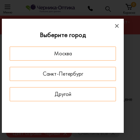
0
Меню
Корзина
Гарантируем лучшую цену на любую оправу в Санкт-
Петербурге
Выберите город
Главная
Солнцезащитные очки
Москва
Солнцезащитные очки мужские овальные
металлические черные
Санкт-Петербург
Мужские овальные металлические черные
солнцезащитные очки
Другой
Фильтр
Сортировать по:
Цене
x
x
Пол: Мужские
Форма: Овальные
x
Материал: Металлические
x
x
Цвет оправы: Чёрный
Очистить все