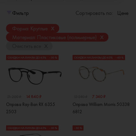
Фильтр
Сортировать по:
Цене
x
Форма: Круглые
x
Материал: Пластиковые (полимерные)
x
Очистить все
СКИДКИ НА ЛИНЗЫ ДО 45%
- 30 %
СКИДКИ НА ЛИНЗЫ ДО 45%
- 40 %
14 840 ₽
7 340 ₽
21 200 ₽
12 240 ₽
Оправа Ray-Ban RX 6355
Оправа William Morris 50338
2503
6812
СКИДКИ НА ЛИНЗЫ ДО 45%
- 30 %
- 50 %