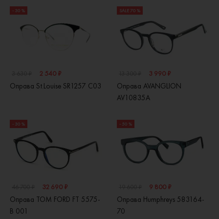
- 30 %
SALE 70 %
2 540 ₽
3 990 ₽
3 630 ₽
13 300 ₽
Оправа St.Louise SR1257 C03
Оправа AVANGLION
AV10835A
- 30 %
- 50 %
32 690 ₽
9 800 ₽
46 700 ₽
19 600 ₽
Оправа TOM FORD FT 5575-
Оправа Humphreys 583164-
B 001
70