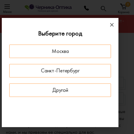
0
Меню
Корзина
Гарантируем лучшую цену на любую оправу в Санкт-
Петербурге
Выберите город
Главная
Оправы для очков
Москва
Оправы круглые пластиковые
Круглые пластиковые оправы
Санкт-Петербург
ЖЕНСКИЕ
ДЕТСКИЕ
Другой
RAY-BAN
TED BAKER
В нашем ассортименте представлены круглые пластиковые
оправы для очков - оригиналы известных брендов. Если вы
не нашли нужной вам модели у нас на сайте, свяжитесь с
нами, и мы привезем ее специально для вас.