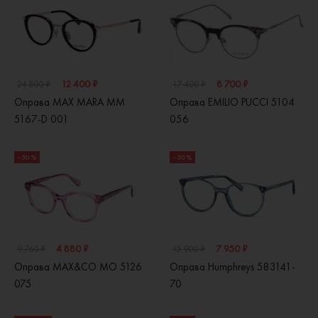
12 400 ₽
8 700 ₽
24 800 ₽
17 400 ₽
Оправа MAX MARA MM
Оправа EMILIO PUCCI 5104
5167-D 001
056
- 50 %
- 50 %
4 880 ₽
7 950 ₽
9 760 ₽
15 900 ₽
Оправа MAX&CO MO 5126
Оправа Humphreys 583141-
075
70