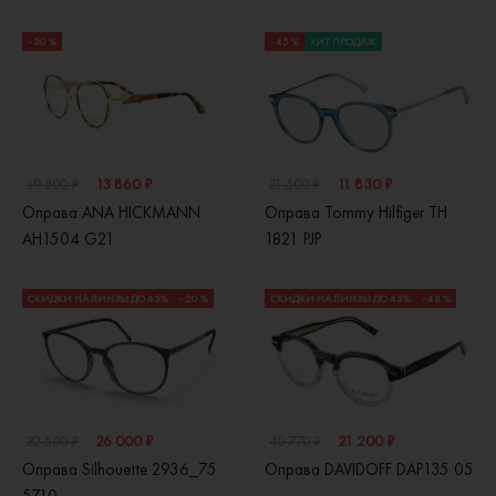
- 30 %
- 45 %
ХИТ ПРОДАЖ
13 860 ₽
11 830 ₽
19 800 ₽
21 500 ₽
Оправа ANA HICKMANN
Оправа Tommy Hilfiger TH
AH1504 G21
1821 PJP
СКИДКИ НА ЛИНЗЫ ДО 45%
- 20 %
СКИДКИ НА ЛИНЗЫ ДО 45%
- 48 %
26 000 ₽
21 200 ₽
32 500 ₽
40 770 ₽
Оправа Silhouette 2936_75
Оправа DAVIDOFF DAP135 05