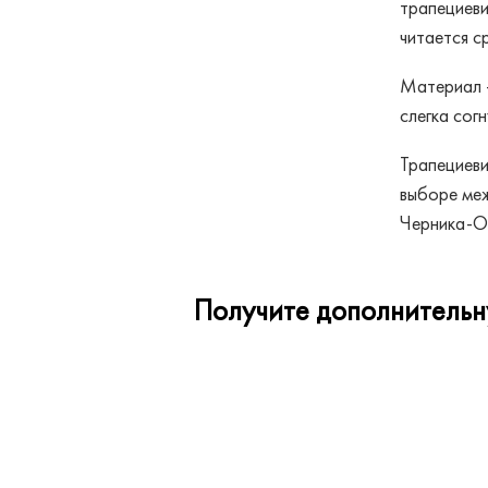
трапециеви
читается с
Материал —
слегка сог
Трапециеви
выборе меж
Черника-Оп
Получите дополнительну