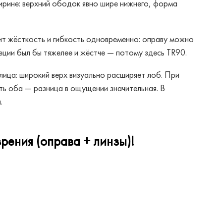
ирине: верхний ободок явно шире нижнего, форма
т жёсткость и гибкость одновременно: оправу можно
пеции был бы тяжелее и жёстче — потому здесь TR90.
ица: широкий верх визуально расширяет лоб. При
ь оба — разница в ощущении значительная. В
.
рения (оправа + линзы)!