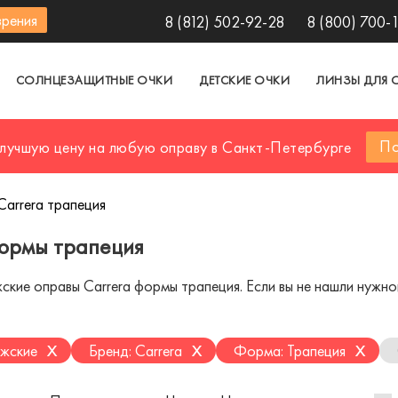
зрения
8 (812) 502-92-28
8 (800) 700-
СОЛНЦЕЗАЩИТНЫЕ ОЧКИ
ДЕТСКИЕ ОЧКИ
ЛИНЗЫ ДЛЯ 
По
 лучшую цену на любую оправу в Санкт-Петербурге
arrera трапеция
формы трапеция
ие оправы Carrera формы трапеция. Если вы не нашли нужной 
x
x
x
жские
Бренд: Carrera
Форма: Трапеция