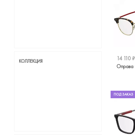
Merel
MontBlanc
Nike
Pepe Jeans
Pierre Cardin
14 110 ₽
КОЛЛЕКЦИЯ
Оправа
Polaroid
Porsche Design
Prada
ПОД ЗАКАЗ
Prodesign
Ray-Ban
Karl Lagerfeld