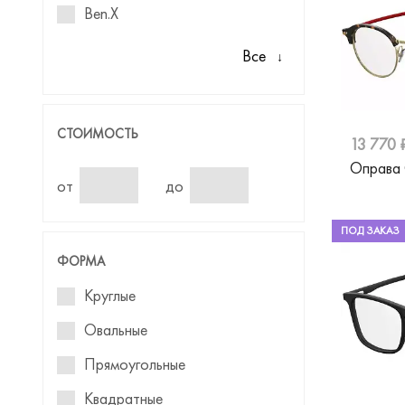
Ben.X
Blancia
Все
Baldinini
Boss
СТОИМОСТЬ
13 770 
Bruno Botti
Оправа
Bulget
от
до
Calvin Klein
ПОД ЗАКАЗ
Carrera
ФОРМА
Cazal
Круглые
Davidoff
Овальные
Dior
Прямоугольные
Einstoffen
Квадратные