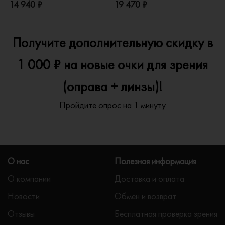
14 940 ₽
19 470 ₽
1
Получите дополнительную скидку в
1 000 ₽ на новые очки для зрения
(оправа + линзы)!
Пройдите опрос на 1 минуту
О нас
Полезная информация
О компании
Доставка и оплата
Новости
Обмен и возврат
Отзывы
Бесплатная проверка зрения