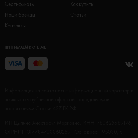
Сертификаты
Как купить
Наши бренды
Статьи
Контакты
ПРИНИМАЕМ К ОПЛАТЕ
Информация на сайте носит информационный характер и
не является публичной офертой, определяемой
положениями Статьи 437 ГК РФ.
ИП Цыпина Анастасия Марковна, ИНН: 780625689176,
ОГРНИП 317784700068259, Юр. адрес: 195030, г.