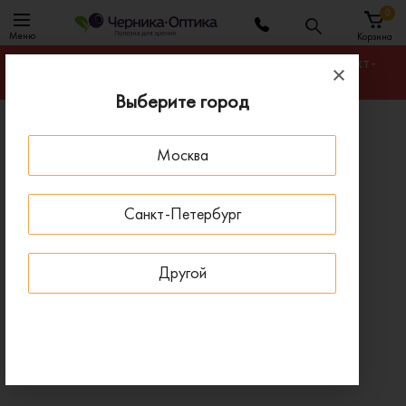
0
Меню
Корзина
Гарантируем лучшую цену на любую оправу в Санкт-
Петербурге
Выберите город
Главная
Оправы для очков
Москва
Оправа ANA HICKMANN AH1458 01A
ПОД ЗАКАЗ
Санкт-Петербург
Другой