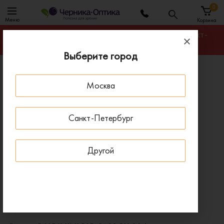
0
Меню
Корзина
Гарантируем лучшую цену на любую оправу в Санкт-
Петербурге
Выберите город
Главная
Оправы для очков
Москва
Оправа BALDININI BLD 2683 PU 304
ДОСТАВКА 1-4 ДНЯ
Санкт-Петербург
Другой