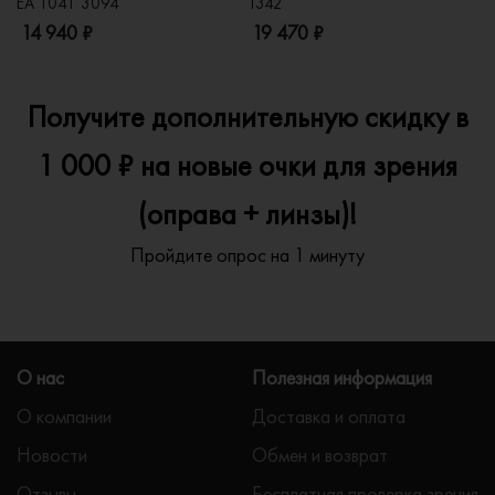
EA 1041 3094
1342
2
14 940 ₽
19 470 ₽
1
Получите дополнительную скидку в
1 000 ₽ на новые очки для зрения
(оправа + линзы)!
Пройдите опрос на 1 минуту
О нас
Полезная информация
О компании
Доставка и оплата
Новости
Обмен и возврат
Отзывы
Бесплатная проверка зрения