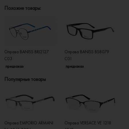
Похожие товары:
Оправа BANISS BRJ2127
Оправа BANISS BS8079
О
C03
C01
C
предзаказ
предзаказ
п
Популярные товары
Оправа EMPORIO ARMANI
Оправа VERSACE VE 1218
Оп