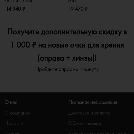
EA 1041 3094
1342
2
14 940 ₽
19 470 ₽
1
Получите дополнительную скидку в
1 000 ₽ на новые очки для зрения
(оправа + линзы)!
Пройдите опрос на 1 минуту
О нас
Полезная информация
О компании
Доставка и оплата
Новости
Обмен и возврат
Отзывы
Бесплатная проверка зрения