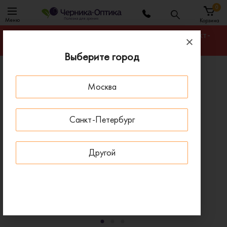
0
Меню
Корзина
Гарантируем лучшую цену на любую оправу в Санкт-
Петербурге
Выберите город
Главная
Оправы для очков
Москва
Оправа BANISS 9229 C09
ПОД ЗАКАЗ
Санкт-Петербург
Другой