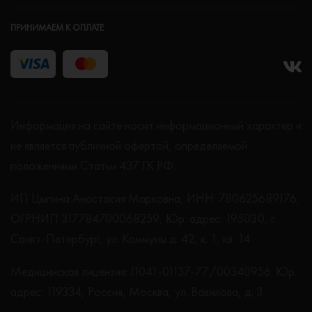
ПРИНИМАЕМ К ОПЛАТЕ
Информация на сайте носит информационный характер и
не является публичной офертой, определяемой
положениями Статьи 437 ГК РФ.
ИП Цыпина Анастасия Марковна, ИНН: 780625689176,
ОГРНИП 317784700068259, Юр. адрес: 195030, г.
Санкт-Петербург, ул. Коммуны д. 42, к. 1, кв. 14
Медицинская лицензия: Л041-01137-77/00340956. Юр.
адрес: 119334, Россия, Москва, ул. Вавилова, д. 3