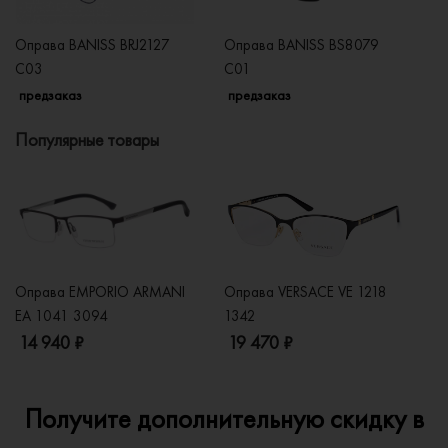
Оправа BANISS BRJ2127
Оправа BANISS BS8079
О
C03
C01
C
предзаказ
предзаказ
п
Популярные товары
Оправа EMPORIO ARMANI
Оправа VERSACE VE 1218
Оп
EA 1041 3094
1342
2
14 940 ₽
19 470 ₽
1
Получите дополнительную скидку в