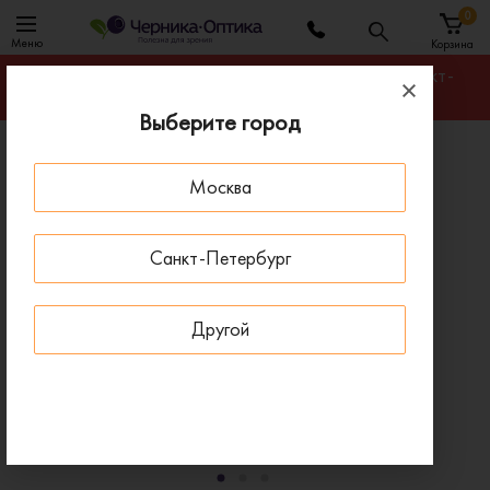
0
Меню
Корзина
Гарантируем лучшую цену на любую оправу в Санкт-
Петербурге
Выберите город
Главная
Оправы для очков
Москва
Оправа BANISS BA6022 C02
- 30 % ДО 15 АВГУСТА
Санкт-Петербург
Другой