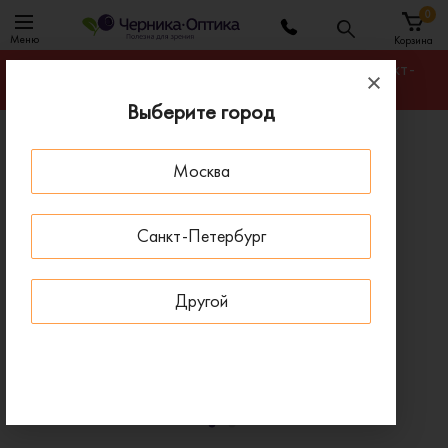
0
Меню
Корзина
Гарантируем лучшую цену на любую оправу в Санкт-
Петербурге
Выберите город
Главная
Оправы для очков
Москва
Оправа BANISS BR5052 C03
ПОД ЗАКАЗ
Санкт-Петербург
Другой