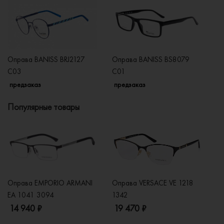
Оправа BANISS BRJ2127
Оправа BANISS BS8079
О
C03
C01
C
предзаказ
предзаказ
п
Популярные товары
Оправа EMPORIO ARMANI
Оправа VERSACE VE 1218
Оп
EA 1041 3094
1342
2
14 940 ₽
19 470 ₽
1