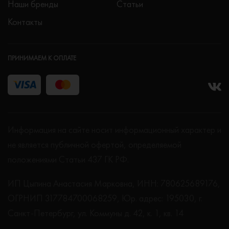
Наши бренды
Статьи
Контакты
ПРИНИМАЕМ К ОПЛАТЕ
Информация на сайте носит информационный характер и
не является публичной офертой, определяемой
положениями Статьи 437 ГК РФ.
ИП Цыпина Анастасия Марковна, ИНН: 780625689176,
ОГРНИП 317784700068259, Юр. адрес: 195030, г.
Санкт-Петербург, ул. Коммуны д. 42, к. 1, кв. 14