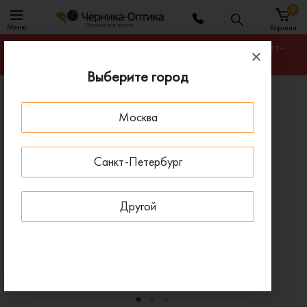
0
Меню
Корзина
Гарантируем лучшую цену на любую оправу в Санкт-
Петербурге
Выберите город
Главная
Оправы для очков
Москва
Оправа BANISS BR5114 C02
- 30 % ДО 15 АВГУСТА
Санкт-Петербург
Другой