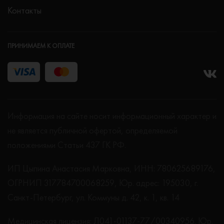
Контакты
ПРИНИМАЕМ К ОПЛАТЕ
Информация на сайте носит информационный характер и
не является публичной офертой, определяемой
положениями Статьи 437 ГК РФ.
ИП Цыпина Анастасия Марковна, ИНН: 780625689176,
ОГРНИП 317784700068259, Юр. адрес: 195030, г.
Санкт-Петербург, ул. Коммуны д. 42, к. 1, кв. 14
Медицинская лицензия: Л041-01137-77/00340956. Юр.