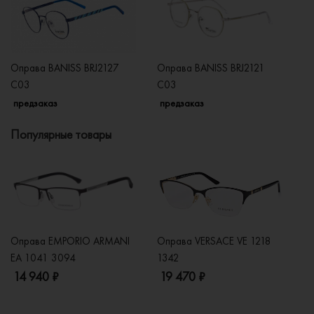
Оправа BANISS BRJ2127
Оправа BANISS BRJ2121
О
C03
C03
C
предзаказ
предзаказ
п
Популярные товары
Оправа EMPORIO ARMANI
Оправа VERSACE VE 1218
Оп
EA 1041 3094
1342
2
14 940 ₽
19 470 ₽
1