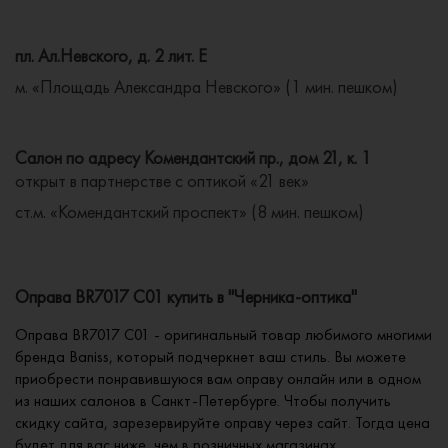
пл. Ал.Невского, д. 2 лит. Е
м. «Площадь Александра Невского» (1 мин. пешком)
Салон по адресу Комендантский пр., дом 21, к. 1
открыт в партнерстве с оптикой «21 век»
ст.м. «Комендантский проспект» (8 мин. пешком)
Оправа BR7017 C01 купить в "Черника-оптика"
Оправа BR7017 C01 - оригинальный товар любимого многими
бренда Baniss, который подчеркнет ваш стиль. Вы можете
приобрести понравившуюся вам оправу онлайн или в одном
из наших салонов в Санкт-Петербурге. Чтобы получить
скидку сайта, зарезервируйте оправу через сайт. Тогда цена
будет для вас ниже, чем в розничных магазинах.