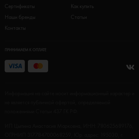
Сертификаты
Как купить
Наши бренды
Статьи
Контакты
ПРИНИМАЕМ К ОПЛАТЕ
Информация на сайте носит информационный характер и
не является публичной офертой, определяемой
положениями Статьи 437 ГК РФ.
ИП Цыпина Анастасия Марковна, ИНН: 780625689176,
ОГРНИП 317784700068259, Юр. адрес: 195030, г.