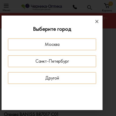
0
Меню
Корзина
Гарантируем лучшую цену на любую оправу в Санкт-
Петербурге
Выберите город
Главная
Оправы для очков
Москва
Оправа BANISS BR7017 C01
ПОД ЗАКАЗ
Санкт-Петербург
Другой
Оправа BANISS BR7017 C01