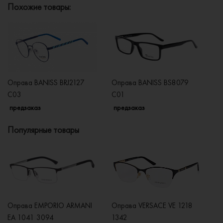
Похожие товары:
Оправа BANISS BRJ2127
Оправа BANISS BS8079
О
C03
C01
C
предзаказ
предзаказ
п
Популярные товары
Оправа EMPORIO ARMANI
Оправа VERSACE VE 1218
Оп
EA 1041 3094
1342
2