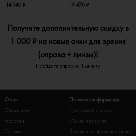
14 940 ₽
19 470 ₽
1
Получите дополнительную скидку в
1 000 ₽ на новые очки для зрения
(оправа + линзы)!
Пройдите опрос на 1 минуту
О нас
Полезная информация
О компании
Доставка и оплата
Новости
Обмен и возврат
Отзывы
Бесплатная проверка зрения