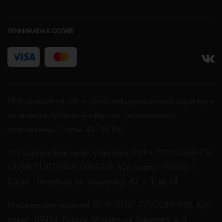
ПРИНИМАЕМ К ОПЛАТЕ
Информация на сайте носит информационный характер и
не является публичной офертой, определяемой
положениями Статьи 437 ГК РФ.
ИП Цыпина Анастасия Марковна, ИНН: 780625689176,
ОГРНИП 317784700068259, Юр. адрес: 195030, г.
Санкт-Петербург, ул. Коммуны д. 42, к. 1, кв. 14
Медицинская лицензия: Л041-01137-77/00340956. Юр.
адрес: 119334, Россия, Москва, ул. Вавилова, д. 3