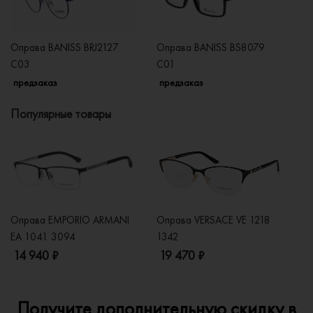
Оправа BANISS BRJ2127
Оправа BANISS BS8079
О
C03
C01
C
предзаказ
предзаказ
п
Популярные товары
Оправа EMPORIO ARMANI
Оправа VERSACE VE 1218
Оп
EA 1041 3094
1342
2
14 940 ₽
19 470 ₽
1
Получите дополнительную скидку в