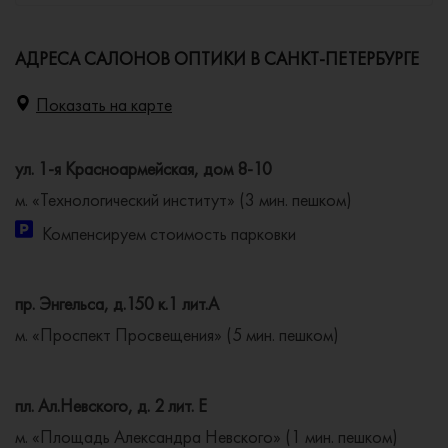
АДРЕСА САЛОНОВ ОПТИКИ В САНКТ-ПЕТЕРБУРГЕ
Показать на карте
ул. 1-я Красноармейская, дом 8-10
м. «Технологический институт» (3 мин. пешком)
Компенсируем стоимость парковки
пр. Энгельса, д.150 к.1 лит.А
м. «Проспект Просвещения» (5 мин. пешком)
пл. Ал.Невского, д. 2 лит. Е
м. «Площадь Александра Невского» (1 мин. пешком)