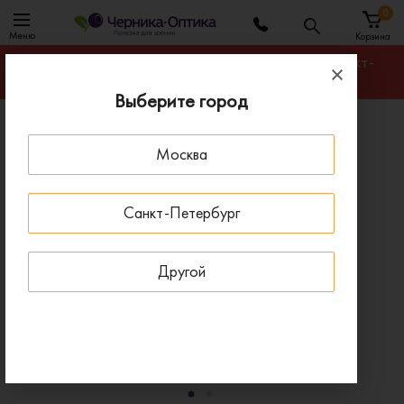
0
Меню
Корзина
Гарантируем лучшую цену на любую оправу в Санкт-
Петербурге
Выберите город
Главная
Оправы для очков
Москва
Оправа BANISS BR7027 C02
- 20 % ДО 15 АВГУСТА
Санкт-Петербург
Другой