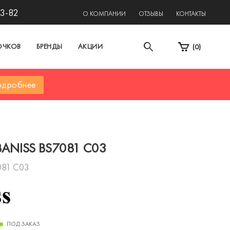
13-82
О КОМПАНИИ
ОТЗЫВЫ
КОНТАКТЫ
ОЧКОВ
БРЕНДЫ
АКЦИИ
(
0
)
дробнее
BANISS BS7081 C03
081 C03
ПОД ЗАКАЗ