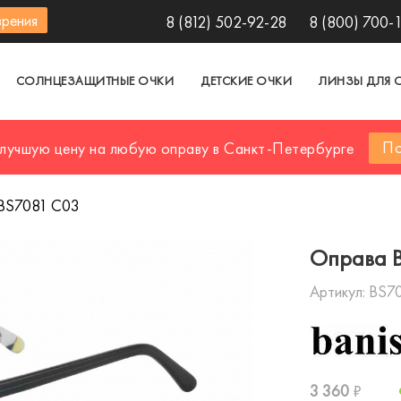
зрения
8 (812) 502-92-28
8 (800) 700-
СОЛНЦЕЗАЩИТНЫЕ ОЧКИ
ДЕТСКИЕ ОЧКИ
ЛИНЗЫ ДЛЯ 
По
 лучшую цену на любую оправу в Санкт-Петербурге
BS7081 C03
Оправа 
Артикул:
BS7
3 360
₽