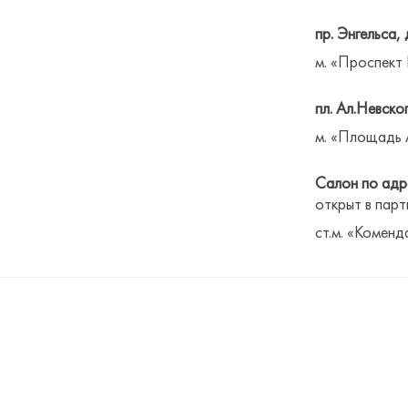
пр. Энгельса, 
м. «Проспект
пл. Ал.Невског
м. «Площадь 
Салон по адре
открыт в парт
ст.м. «Коменд