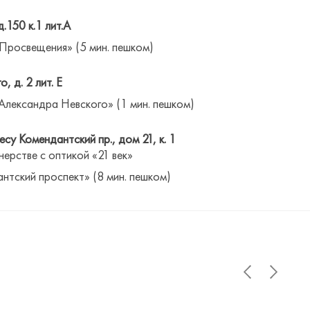
д.150 к.1 лит.А
 Просвещения» (5 мин. пешком)
о, д. 2 лит. Е
Александра Невского» (1 мин. пешком)
су Комендантский пр., дом 21, к. 1
нерстве с оптикой «21 век»
антский проспект» (8 мин. пешком)