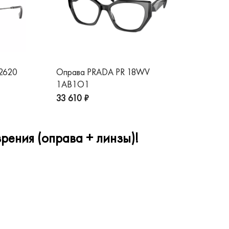
 2620
Оправа PRADA PR 18WV
Оп
1AB1O1
1A
33 610 ₽
32
рения (оправа + линзы)!