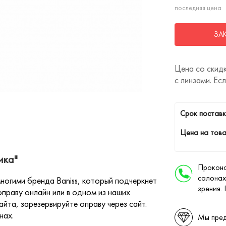
последняя цена
ЗА
Цена со скидк
с линзами. Ес
Cрок поставк
Цена на това
ика"
Проконс
салонах
огими бренда Baniss, который подчеркнет
зрения.
праву онлайн или в одном из наших
йта, зарезервируйте оправу через сайт.
нах.
Мы пред