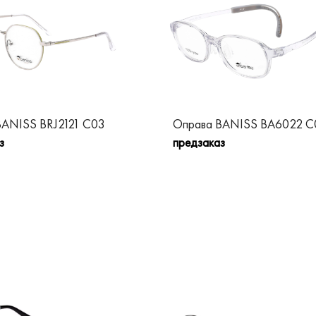
BANISS BRJ2121 C03
Оправа BANISS BA6022 C
з
предзаказ