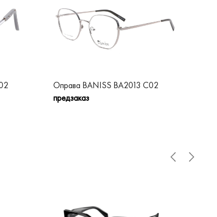
02
Оправа BANISS BA2013 C02
Оп
предзаказ
пре