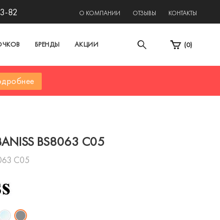
13-82
О КОМПАНИИ
ОТЗЫВЫ
КОНТАКТЫ
ОЧКОВ
БРЕНДЫ
АКЦИИ
(
0
)
дробнее
BANISS BS8063 C05
063 C05