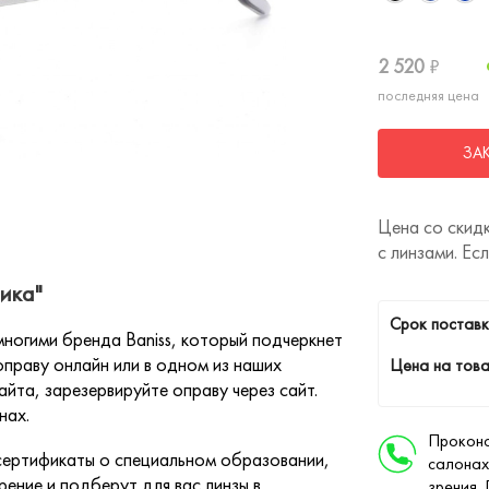
2 520
₽
последняя цена
ЗА
Цена со скидк
с линзами. Ес
ика"
Cрок поставк
ногими бренда Baniss, который подчеркнет
праву онлайн или в одном из наших
Цена на това
йта, зарезервируйте оправу через сайт.
нах.
Проконс
ертификаты о специальном образовании,
салонах
ение и подберут для вас линзы в
зрения.