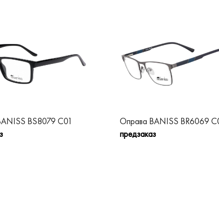
BANISS BS8079 C01
Оправа BANISS BR6069 C
з
предзаказ