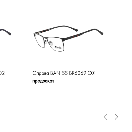
02
Оправа BANISS BR6069 C01
Оп
предзаказ
пре