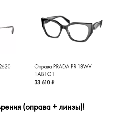
 2620
Оправа PRADA PR 18WV
Оп
1AB1O1
1A
33 610 ₽
32
рения (оправа + линзы)!