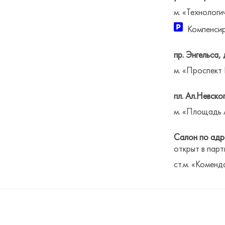
м. «Технологи
Компенсир
пр. Энгельса, 
м. «Проспект
пл. Ал.Невског
м. «Площадь 
Салон по адре
открыт в парт
ст.м. «Коменд