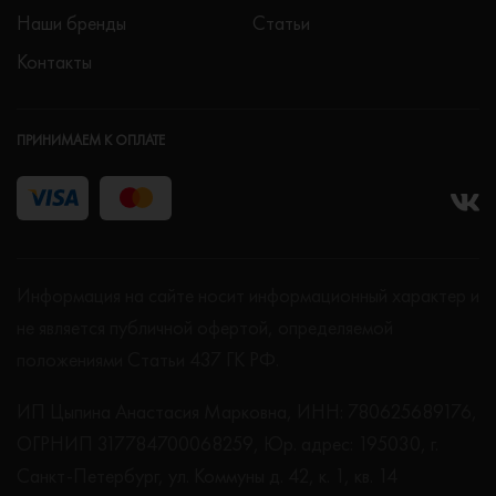
Наши бренды
Статьи
Контакты
ПРИНИМАЕМ К ОПЛАТЕ
Информация на сайте носит информационный характер и
не является публичной офертой, определяемой
положениями Статьи 437 ГК РФ.
ИП Цыпина Анастасия Марковна, ИНН: 780625689176,
ОГРНИП 317784700068259, Юр. адрес: 195030, г.
Санкт-Петербург, ул. Коммуны д. 42, к. 1, кв. 14