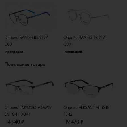
Оправа BANISS BRJ2127
Оправа BANISS BRJ2121
О
C03
C03
C
предзаказ
предзаказ
п
Популярные товары
Оправа EMPORIO ARMANI
Оправа VERSACE VE 1218
Оп
EA 1041 3094
1342
2
14 940 ₽
19 470 ₽
1