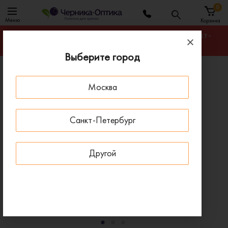
0
Меню
Корзина
Гарантируем лучшую цену на любую оправу в Санкт-
Петербурге
Выберите город
Главная
Оправы для очков
Москва
Оправа BANISS BY1016 C02
ПОД ЗАКАЗ
Санкт-Петербург
Другой