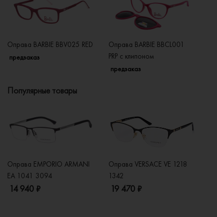
Оправа BARBIE BBV025 RED
Оправа BARBIE BBCL001
Оп
PRP с клипоном
предзаказ
п
предзаказ
Популярные товары
Оправа EMPORIO ARMANI
Оправа VERSACE VE 1218
Оп
EA 1041 3094
1342
2
14 940 ₽
19 470 ₽
1