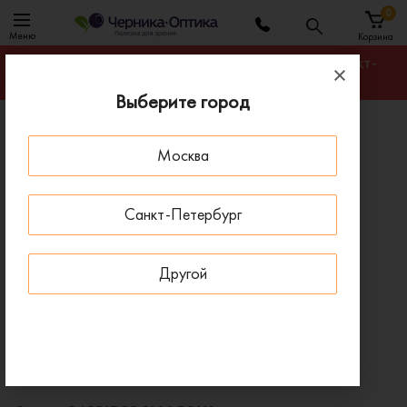
0
Меню
Корзина
Гарантируем лучшую цену на любую оправу в Санкт-
Петербурге
Выберите город
Главная
Оправы для очков
Москва
Оправа BARBIE BBCL005 BLK с клипоном
- 30 % ДО 15 АВГУСТА
Санкт-Петербург
Другой