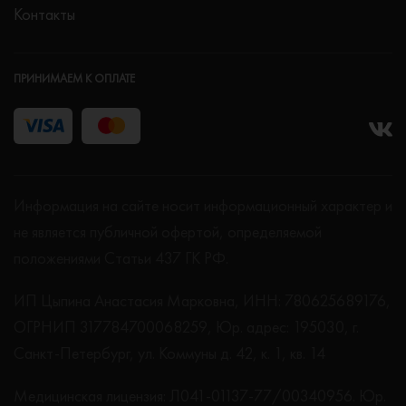
Контакты
ПРИНИМАЕМ К ОПЛАТЕ
Информация на сайте носит информационный характер и
не является публичной офертой, определяемой
положениями Статьи 437 ГК РФ.
ИП Цыпина Анастасия Марковна, ИНН: 780625689176,
ОГРНИП 317784700068259, Юр. адрес: 195030, г.
Санкт-Петербург, ул. Коммуны д. 42, к. 1, кв. 14
Медицинская лицензия: Л041-01137-77/00340956. Юр.