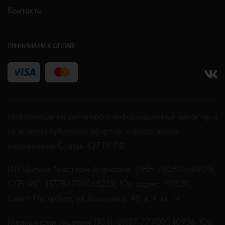
Контакты
ПРИНИМАЕМ К ОПЛАТЕ
Информация на сайте носит информационный характер и
не является публичной офертой, определяемой
положениями Статьи 437 ГК РФ.
ИП Цыпина Анастасия Марковна, ИНН: 780625689176,
ОГРНИП 317784700068259, Юр. адрес: 195030, г.
Санкт-Петербург, ул. Коммуны д. 42, к. 1, кв. 14
Медицинская лицензия: Л041-01137-77/00340956. Юр.