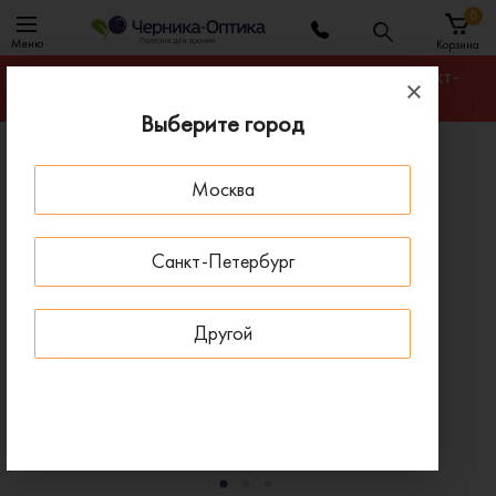
0
Меню
Корзина
Гарантируем лучшую цену на любую оправу в Санкт-
Петербурге
Выберите город
Главная
Оправы для очков
Москва
Оправа BARBIE BBV052 GRY
- 30 % ДО 15 АВГУСТА
Санкт-Петербург
Другой