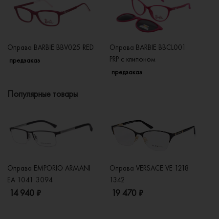
Оправа BARBIE BBV025 RED
Оправа BARBIE BBCL001
Оп
PRP с клипоном
предзаказ
п
предзаказ
Популярные товары
Оправа EMPORIO ARMANI
Оправа VERSACE VE 1218
Оп
EA 1041 3094
1342
2
14 940 ₽
19 470 ₽
1