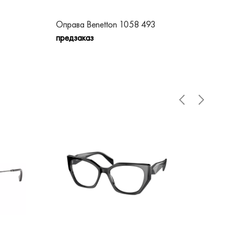
Оправа Benetton 1058 493
Опр
предзаказ
пре