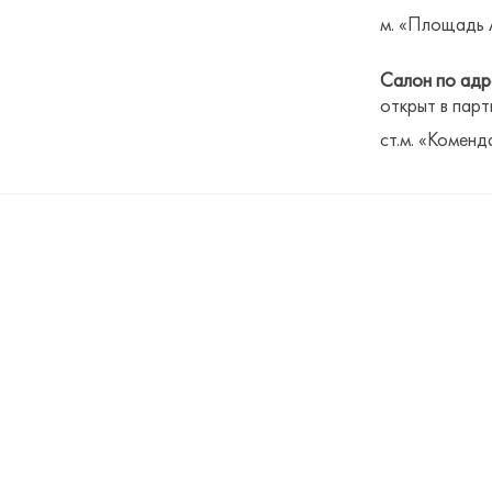
м. «Площадь 
Салон по адре
открыт в парт
ст.м. «Коменд