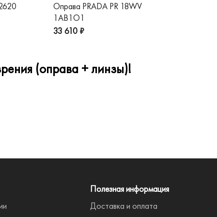
 2620
Оправа PRADA PR 18WV
Оп
1AB1O1
1A
33 610 ₽
32
рения (оправа + линзы)!
Полезная информация
ии
Доставка и оплата