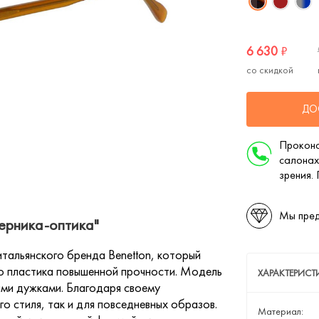
6 630
₽
со скидкой
ДО
Проконс
салонах
зрения.
Мы пред
Черника-оптика"
итальянского бренда Benetton, который
го пластика повышенной прочности. Модель
ХАРАКТЕРИСТ
выми дужками. Благодаря своему
о стиля, так и для повседневных образов.
Материал: