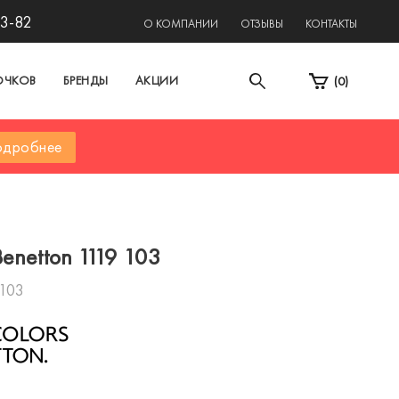
13-82
О КОМПАНИИ
ОТЗЫВЫ
КОНТАКТЫ
ОЧКОВ
БРЕНДЫ
АКЦИИ
(
0
)
дробнее
enetton 1119 103
 103