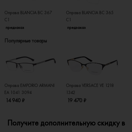
Оправа BLANCIA BC 367
Оправа BLANCIA BC 365
О
C1
C1
C
предзаказ
предзаказ
п
Популярные товары
Оправа EMPORIO ARMANI
Оправа VERSACE VE 1218
Оп
EA 1041 3094
1342
2
14 940 ₽
19 470 ₽
1
Получите дополнительную скидку в