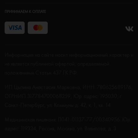
ПРИНИМАЕМ К ОПЛАТЕ
Информация на сайте носит информационный характер и
не является публичной офертой, определяемой
положениями Статьи 437 ГК РФ.
ИП Цыпина Анастасия Марковна, ИНН: 780625689176,
ОГРНИП 317784700068259, Юр. адрес: 195030, г.
Санкт-Петербург, ул. Коммуны д. 42, к. 1, кв. 14
Медицинская лицензия: Л041-01137-77/00340956. Юр.
адрес: 119334, Россия, Москва, ул. Вавилова, д. 3