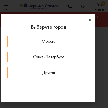
0
Меню
Корзина
Гарантируем лучшую цену на любую оправу в Санкт-
Петербурге
Выберите город
Главная
Оправы для очков
Москва
Оправа BLANCIA BC 338 C4
- 30 % ДО 15 АВГУСТА
Санкт-Петербург
Другой