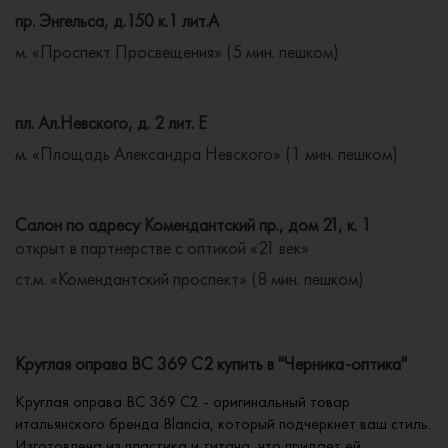
пр. Энгельса, д.150 к.1 лит.А
м. «Проспект Просвещения» (5 мин. пешком)
пл. Ал.Невского, д. 2 лит. Е
м. «Площадь Александра Невского» (1 мин. пешком)
Салон по адресу Комендантский пр., дом 21, к. 1
открыт в партнерстве с оптикой «21 век»
ст.м. «Комендантский проспект» (8 мин. пешком)
Круглая оправа BC 369 C2 купить в "Черника-оптика"
Круглая оправа BC 369 C2 - оригинальный товар
итальянского бренда Blancia, который подчеркнет ваш стиль.
Изготовлена из пластика и титана, что придает ей